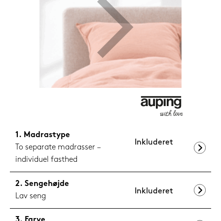
1.199,-
Nu
Madrastype
Inkluderet
To separate madrasser –
individuel fasthed
Sengehøjde
Inkluderet
Lav seng
Farve