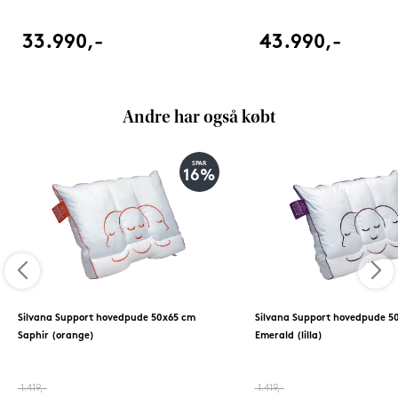
33.990,-
43.990,-
Andre har også købt
SPAR
16%
Silvana Support hovedpude 50x65 cm
Silvana Support hovedpude 5
Saphir (orange)
Emerald (lilla)
1.419,-
1.419,-