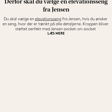
Derfor skal du vælge en elevationsseng
fra Jensen
Du skal vælge en 
elevationsseng
 fra Jensen, hvis du ønsker 
en seng, hvor der er tænkt på alle detaljerne. Kroppen bliver 
støttet perfekt med Jensen pocket-on-pocket 
LÆS MERE
fjedersystemet og din krop får derfor støtte og plads, hvor 
den har behov for det. Når du køber en elevationsseng fra 
Jensen, så skal du vælge fastheder i både sengens højre og 
venstre side. På den måde kan begge parter i sengen få den 
rette madrasfasthed.
Alle elevationssengene er udstyret med en fjernbetjening og 
kan også justeres ved at bruge Jensens app til din 
smartphone. Hvis du køber luksusudgaven af Jensen 
elevationssengen, så kan sengen også justeres ved hjælp af 
stemmekontrol. Du kan elevere sengene individuelt eller 
samtidigt.
Sengene fås også med et praktisk lys under sengen for at 
undgå at forstyrre din partner i løbet af natten. Det er 
praktisk, så du kan finde tilbage til sengen, hvis du for 
eksempel skal på toilettet i løbet af natten eller skal hente et 