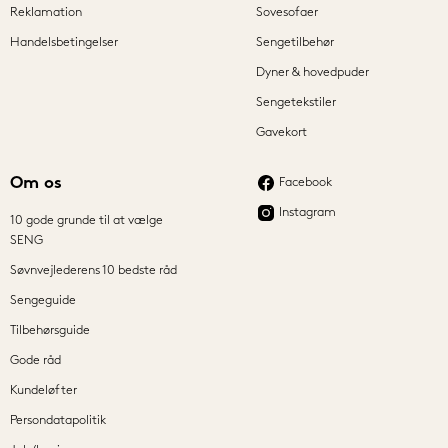
Reklamation
Sovesofaer
Handelsbetingelser
Sengetilbehør
Dyner & hovedpuder
Sengetekstiler
Gavekort
Om os
Facebook
Instagram
10 gode grunde til at vælge
SENG
Søvnvejlederens 10 bedste råd
Sengeguide
Tilbehørsguide
Gode råd
Kundeløfter
Persondatapolitik