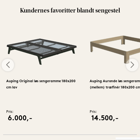
om din nuværende madras kan kombineres med et ny 
sengestel for et nyt udseende på sengen. 

Kundernes favoritter blandt sengestel
Hvis du er på udkig efter en komplet seng med madras, 
bund og ben, så kig på vores kategori med 
sengerammer
.
Auping Original løs sengeramme 180x200
Auping Auronde løs sengera
cm lav
(mellem) træfinér 180x200 c
Pris:
Pris:
6.000,-
14.500,-