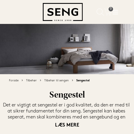
Forside
Tilbehør
Tilbehør til sengen
Sengestel
Sengestel
Det er vigtigt at sengestel er i god kvalitet, da den er med til 
at sikrer fundamentet for din seng. Sengestel kan købes 
seperat, men skal kombineres med en sengebund og en 
madras, da det ellers ikke kan bruges. Hvis du blot ønsker at 
LÆS MERE
lave en lille makeover i soveværelset, så kan du undersøge 