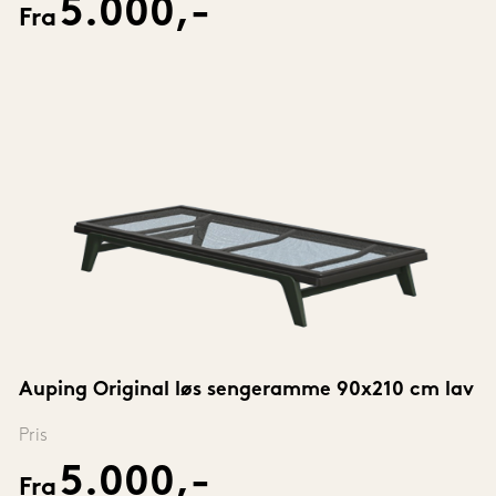
5.000,-
Fra
Auping Original løs sengeramme 90x210 cm lav
Pris
5.000,-
Fra