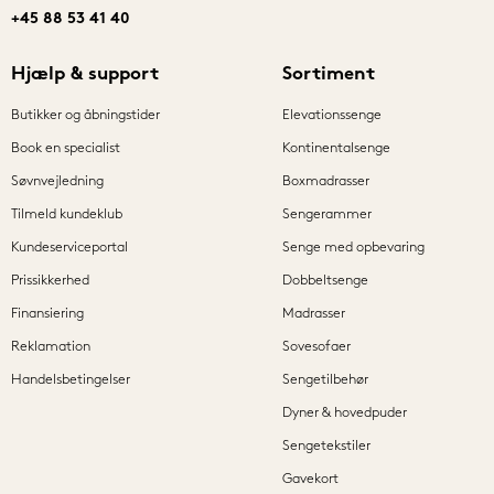
+45 88 53 41 40
Hjælp & support
Sortiment
Butikker og åbningstider
Elevationssenge
Book en specialist
Kontinentalsenge
Søvnvejledning
Boxmadrasser
Tilmeld kundeklub
Sengerammer
Kundeserviceportal
Senge med opbevaring
Prissikkerhed
Dobbeltsenge
Finansiering
Madrasser
Reklamation
Sovesofaer
Handelsbetingelser
Sengetilbehør
Dyner & hovedpuder
Sengetekstiler
Gavekort