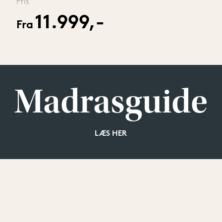
Pris
11.999,-
Fra
Madrasguide
LÆS HER