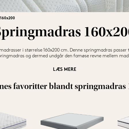
 160x200
Springmadras 160x20
gmadrasser i størrelse 160x200 cm. Denne springmadras passer ti
springmadras og dermed undgår den famøse revne mellem madra
s du ønsker en madras med fjedre og god komfort. Søvn er en vig
LÆS MERE
du mulighed for at hjælpe den gode nattesøvn på vej. Fjedrene 
ktionen af fjedre giver desuden en god luftcirkulation, så du ikk
es favoritter blandt springmadras