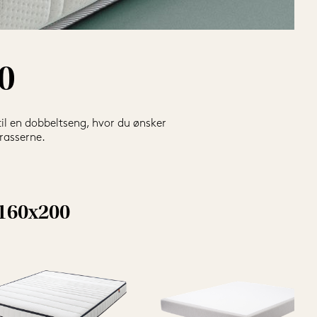
0
l en dobbeltseng, hvor du ønsker 
sserne. 

tig faktor for din trivsel og dit 
giver dig støtte, da kropsvægten 
e så let får det for varmt.
 160x200