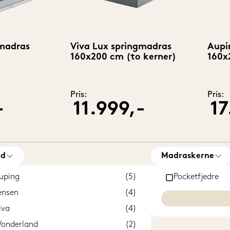
gmadras
Viva Lux springmadras
Aupi
160x200 cm (to kerner)
160x
Pris:
Pris:
-
11.999,-
17
nd
Madraskerne
uping
(5)
Pocketfjedre
ensen
(4)
iva
(4)
onderland
(2)