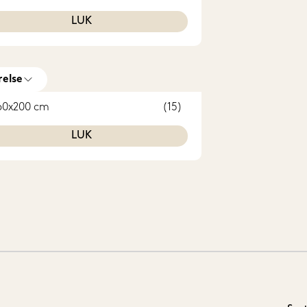
LUK
relse
60x200 cm
(15)
LUK