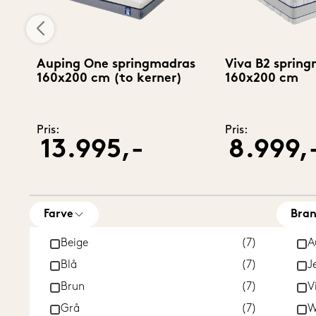
Auping One springmadras
Viva B2 sprin
160x200 cm (to kerner)
160x200 cm
Pris:
Pris:
13.995,-
8.999,
Farve
Bra
Beige
(7)
A
Blå
(7)
J
Brun
(7)
V
Grå
(7)
W