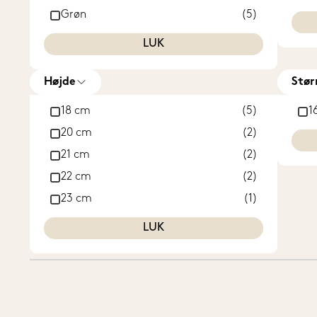
Grøn
(5)
Hvid
(12)
LUK
Sort
(2)
Højde
Stør
18 cm
(5)
1
20 cm
(2)
21 cm
(2)
22 cm
(2)
23 cm
(1)
24 cm
(1)
LUK
25 cm
(2)