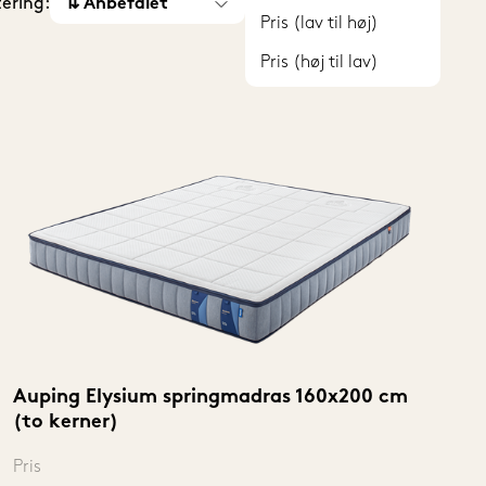
tering:
⇅ Anbefalet
Pris (lav til høj)
Pris (høj til lav)
Auping Elysium springmadras 160x200 cm 
(to kerner)
Pris