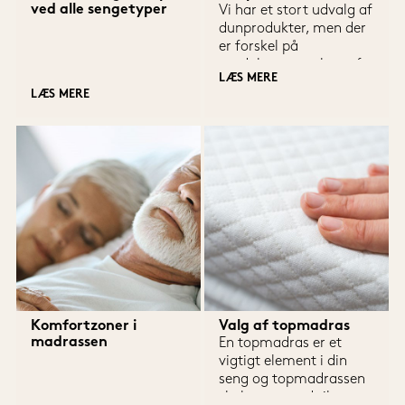
ved alle sengetyper
Vi har et stort udvalg af 
dunprodukter, men der 
er forskel på 
produkterne, valget af 
LÆS MERE
dun og fjer og dermed 
LÆS MERE
kvaliteten og 
isolationsevnen. Noget 
af det mest essentielle, 
når du skal købe et 
dunprodukt er, at man 
køber fra en dansk 
producent. Kvaliteten 
på danske produkter er 
meget bedre end 
udenlandske produkter.
Komfortzoner i
Valg af topmadras
madrassen
En topmadras er et 
vigtigt element i din 
seng og topmadrassen 
skal være med til at 