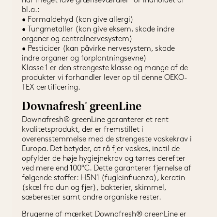
har meget lave grænseværdier for indholdet af 
bl.a.:
• Formaldehyd (kan give allergi)
• Tungmetaller (kan give eksem, skade indre 
organer og centralnervesystem)
• Pesticider (kan påvirke nervesystem, skade 
indre organer og forplantningsevne)
Klasse 1 er den strengeste klasse og mange af de 
produkter vi forhandler lever op til denne OEKO-
TEX certificering.
Downafresh® greenLine
Downafresh® greenLine garanterer et rent 
kvalitetsprodukt, der er fremstillet i 
overensstemmelse med de strengeste vaskekrav i 
Europa. Det betyder, at rå fjer vaskes, indtil de 
opfylder de høje hygiejnekrav og tørres derefter 
ved mere end 100°C. Dette garanterer fjernelse af 
følgende stoffer: H5N1 (fugleinfluenza), keratin 
(skæl fra dun og fjer), bakterier, skimmel, 
sæberester samt andre organiske rester.
Brugerne af mærket Downafresh® greenLine er 