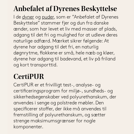
Anbefalet af Dyrenes Beskyttelse
I de 
dyner
 og 
puder
, som er ”Anbefalet af Dyrenes 
Beskyttelse” stammer fjer og dun fra danske 
ænder, som har levet et liv med masser af plads, 
adgang til det fri og mulighed for at udleve deres 
naturlige adfærd. Mærket sikrer følgende: At 
dyrene har adgang til det fri, en naturlig 
døgnrytme, flokkene er små, hele næb og kløer, 
dyrene har adgang til badevand, et liv på friland 
og kort transporttid.
CertiPUR
CertiPUR er et frivilligt test-, analyse- og 
certificeringsprogram for miljø-, sundheds- og 
sikkerhedsegenskaber ved polyurethanskum, der 
anvendes i senge og polstrede møbler. Den 
specificerer stoffer, der ikke må anvendes til 
fremstilling af polyurethanskum, og sætter 
strenge maksimumsgrænser for nogle 
komponenter.