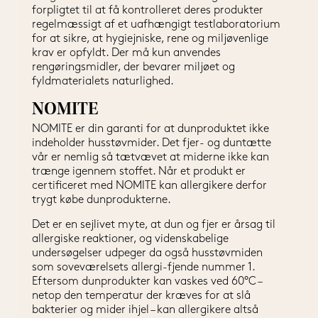
forpligtet til at få kontrolleret deres produkter 
regelmæssigt af et uafhængigt testlaboratorium 
for at sikre, at hygiejniske, rene og miljøvenlige 
krav er opfyldt. Der må kun anvendes 
rengøringsmidler, der bevarer miljøet og 
fyldmaterialets naturlighed. 
NOMITE
NOMITE er din garanti for at dunproduktet ikke 
indeholder husstøvmider. Det fjer- og duntætte 
vår er nemlig så tætvævet at miderne ikke kan 
trænge igennem stoffet. Når et produkt er 
certificeret med NOMITE kan allergikere derfor 
trygt købe dunprodukterne.
Det er en sejlivet myte, at dun og fjer er årsag til 
allergiske reaktioner, og videnskabelige 
undersøgelser udpeger da også husstøvmiden 
som soveværelsets allergi-fjende nummer 1. 
Eftersom dunprodukter kan vaskes ved 60°C – 
netop den temperatur der kræves for at slå 
bakterier og mider ihjel – kan allergikere altså 