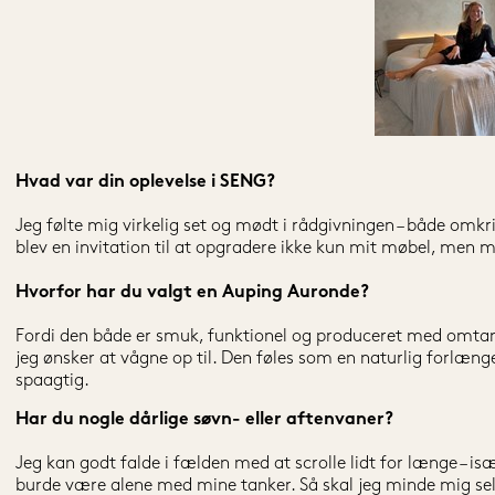
Hvad var din oplevelse i SENG?
Jeg følte mig virkelig set og mødt i rådgivningen – både omkri
blev en invitation til at opgradere ikke kun mit møbel, men m
Hvorfor har du valgt en Auping Auronde?
Fordi den både er smuk, funktionel og produceret med omtank
jeg ønsker at vågne op til. Den føles som en naturlig forlængel
spaagtig.
Har du nogle dårlige søvn- eller aftenvaner?
Jeg kan godt falde i fælden med at scrolle lidt for længe – isæ
burde være alene med mine tanker. Så skal jeg minde mig selv