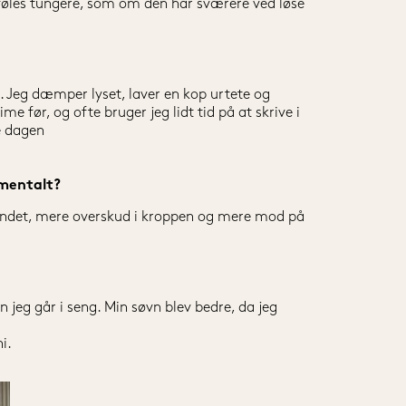
 føles tungere, som om den har sværere ved løse 
 Jeg dæmper lyset, laver en kop urtete og 
 før, og ofte bruger jeg lidt tid på at skrive i 
e dagen
 mentalt?
indet, mere overskud i kroppen og mere mod på 
jeg går i seng. Min søvn blev bedre, da jeg 
i.