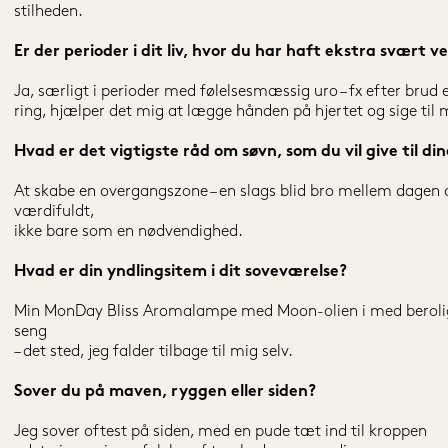
stilheden.
Er der perioder i dit liv, hvor du har haft ekstra svært v
Ja, særligt i perioder med følelsesmæssig uro – fx efter brud e
ring, hjælper det mig at lægge hånden på hjertet og sige til m
Hvad er det vigtigste råd om søvn, som du vil give til din
At skabe en overgangszone – en slags blid bro mellem dagen 
værdifuldt,
ikke bare som en nødvendighed.
Hvad er din yndlingsitem i dit soveværelse?
Min MonDay Bliss Aromalampe med Moon-olien i med beroligen
seng
– det sted, jeg falder tilbage til mig selv.
Sover du på maven, ryggen eller siden?
Jeg sover oftest på siden, med en pude tæt ind til kroppen