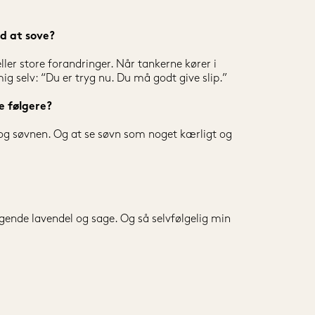
ed at sove?
ller store forandringer. Når tankerne kører i 
ig selv: “Du er tryg nu. Du må godt give slip.”
e følgere?
og søvnen. Og at se søvn som noget kærligt og 
de lavendel og sage. Og så selvfølgelig min 