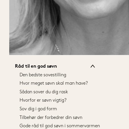
Alle senge
80x200 cm
80x200 cm
90x200 cm
90x200 cm
140x200 cm
120x200 cm
160x200 cm
140x200 cm
180x200 cm
160x200 cm
180x210 cm
180x200 cm
210x210 cm
Råd til en god søvn
180x210 cm
Vis alle størrelser
Den bedste sovestilling
210x210 cm
Hvor meget søvn skal man have?
Vis alle størrelser
Sådan sover du dig rask
Hvorfor er søvn vigtig?
Sov dig i god form
Tilbehør der forbedrer din søvn
Gode råd til god søvn i sommervarmen