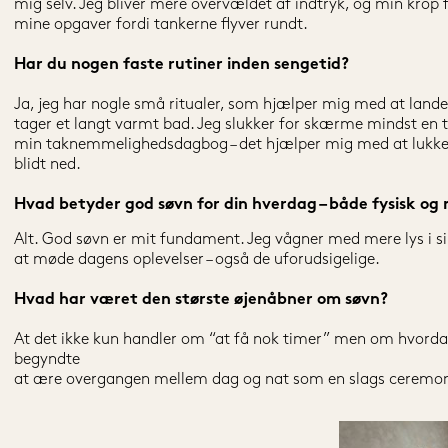
mig selv. Jeg bliver mere overvældet af indtryk, og min krop
mine opgaver fordi tankerne flyver rundt.
Har du nogen faste rutiner inden sengetid?
Ja, jeg har nogle små ritualer, som hjælper mig med at lande.
tager et langt varmt bad. Jeg slukker for skærme mindst en time
min taknemmelighedsdagbog – det hjælper mig med at lukk
blidt ned.
Hvad betyder god søvn for din hverdag – både fysisk og
Alt. God søvn er mit fundament. Jeg vågner med mere lys i s
at møde dagens oplevelser – også de uforudsigelige.
Hvad har været den største øjenåbner om søvn?
At det ikke kun handler om “at få nok timer” men om hvordan 
begyndte
at ære overgangen mellem dag og nat som en slags ceremon