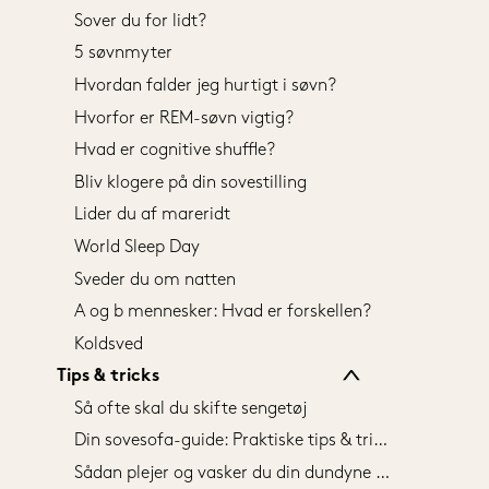
Sover du for lidt?
5 søvnmyter
Hvordan falder jeg hurtigt i søvn?
Hvorfor er REM-søvn vigtig?
Hvad er cognitive shuffle?
Bliv klogere på din sovestilling
Lider du af mareridt
World Sleep Day
Sveder du om natten
A og b mennesker: Hvad er forskellen?
Koldsved
Tips & tricks
Så ofte skal du skifte sengetøj
Din sovesofa-guide: Praktiske tips & tricks
Sådan plejer og vasker du din dundyne og - hovedpude