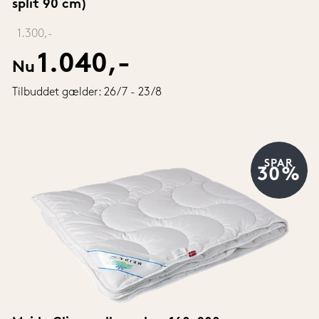
split 90 cm)
‎ 
1.300,-
1.040,-
Nu
Tilbuddet gælder: 26/7 - 23/8
SPAR
30%