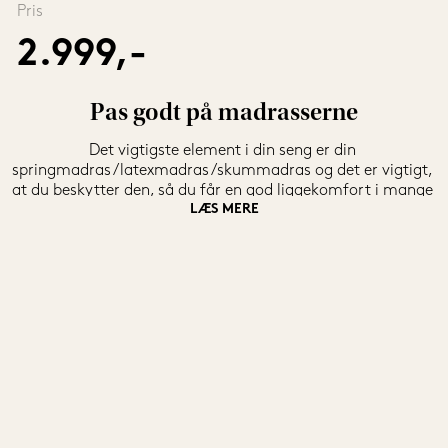
Pris
2.999,-
Pas godt på madrasserne
Det vigtigste element i din seng er din 
springmadras/latexmadras/skummadras og det er vigtigt, 
at du beskytter den, så du får en god liggekomfort i mange 
LÆS MERE
år frem. 
Rullemadrassen
 er et element, som mange 
glemmer, når de skal købe en ny seng, hvilket er ærgerligt. 
Rullemadrassen er nemlig den nemmeste måde at beskytte 
din madras, men den kan ikke erstatte en 
topmadras
. Det 
bedste er en kombination af disse to elementer, der 
sammen sikrer at madrassen har de bedste vilkår.
Det er billigere at udskifte din rullemadras end selve 
madrassen, så når du køber en rullemadras, så sparer du 
også penge på længere sigt ved at sengen holder i længere 
tid.
Derfor skal du købe en rullemadras