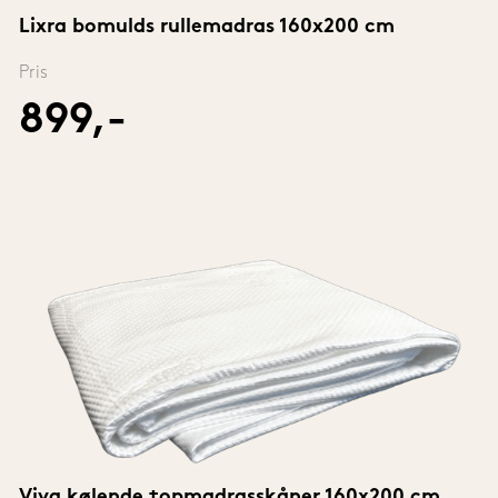
Lixra bomulds rullemadras 160x200 cm
Pris
899,-
Viva kølende topmadrasskåner 160x200 cm