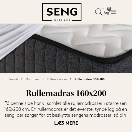
Forside
Madrasser
Rullemadrasser
Rullemadras 160x200
Rullemadras 160x200
På denne side har vi samlet alle rullemadrasser i størrelsen 
160x200 cm. En rullemadras er det øverste, tynde lag på en 
seng, der sørger for at beskytte sengens madrasser, så din 
seng får den længst mulige holdbarhed. Vi forhandler 
LÆS MERE
rullemadrasser fra de bedste brands i markedet, så du kan 