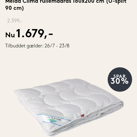
Meida Clima rullemadras 160x200 cm (U-split 
90 cm)
‎ 
2.399,-
1.679,-
Nu
Tilbuddet gælder: 26/7 - 23/8
SPAR
30%