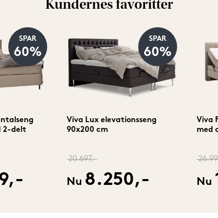
Kundernes favoritter
SPAR
SPAR
60%
60%
entalseng
Viva Lux elevationsseng
Viva 
 2-delt
90x200 cm
med 
20.697,-
26.99
9,-
8.250,-
Nu
Nu