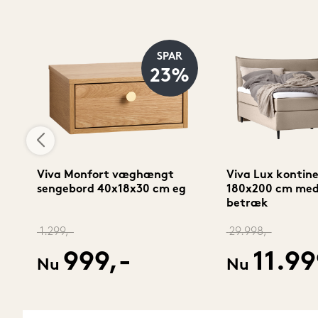
SPAR
%
23%
0
Viva Monfort væghængt
Viva Lux kontin
sengebord 40x18x30 cm eg
180x200 cm med
betræk
1.299,-
29.998,-
999,-
11.99
Nu
Nu