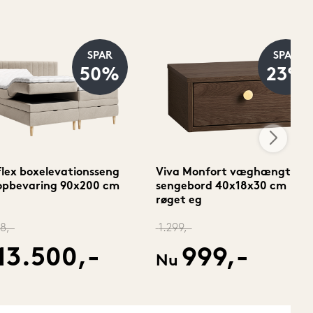
SPAR
SPAR
50%
23%
Flex boxelevationsseng
Viva Monfort væghængt
opbevaring 90x200 cm
sengebord 40x18x30 cm
røget eg
8,-
1.299,-
13.500,-
999,-
Nu