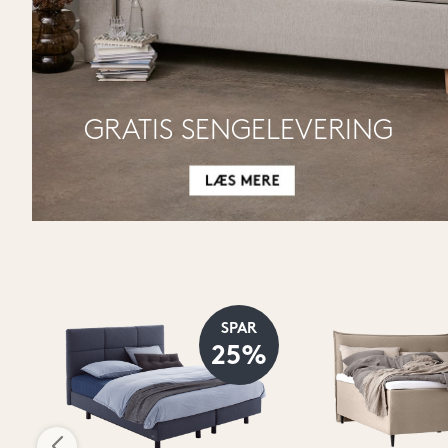
GRATIS SENGELEVERING 
SPAR
%
25%