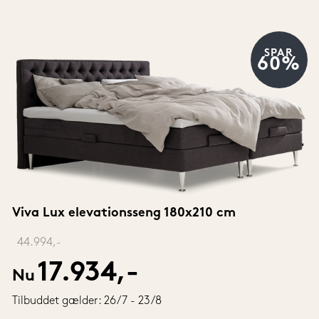
SPAR
60%
Viva Lux elevationsseng 180x210 cm
‎ 
44.994,-
17.934,-
Nu
Tilbuddet gælder: 26/7 - 23/8