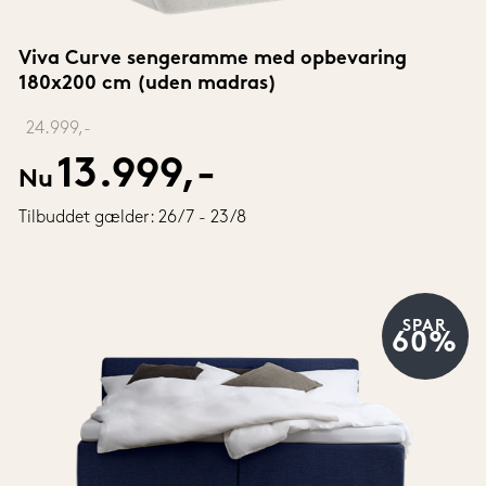
Viva Curve sengeramme med opbevaring 
180x200 cm (uden madras)
‎ 
24.999,-
13.999,-
Nu
Tilbuddet gælder: 26/7 - 23/8
SPAR
60%