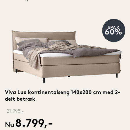
SPAR
60%
Viva Lux kontinentalseng 140x200 cm med 2-
delt betræk
‎ 
21.998,-
8.799,-
Nu