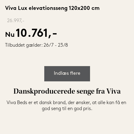
Viva Lux elevationsseng 120x200 cm
‎ 
26.997,-
10.761,-
Nu
Tilbuddet gælder: 26/7 - 23/8
Indlæs flere
Danskproducerede senge fra Viva
Viva Beds er et dansk brand, der ønsker, at alle kan få en 
god seng til en god pris.
Viva går ikke på kompromis med kvalitet eller komfort, og 
derfor kommer 
madrasserne
 med pocketfjedre. Sengene 
kommer med komfortzoner med forskellig fasthed. Det 