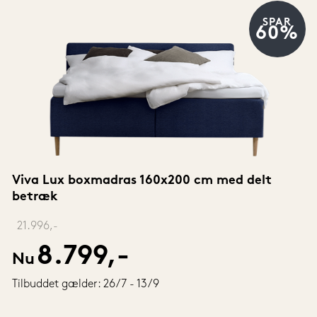
SPAR
60%
Viva Lux boxmadras 160x200 cm med delt 
betræk
‎ 
21.996,-
8.799,-
Nu
Tilbuddet gælder: 26/7 - 13/9