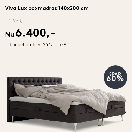
Viva Lux boxmadras 140x200 cm
‎ 
15.998,-
6.400,-
Nu
Tilbuddet gælder: 26/7 - 13/9
SPAR
60%