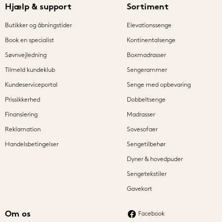
Hjælp & support
Sortiment
Butikker og åbningstider
Elevationssenge
Book en specialist
Kontinentalsenge
Søvnvejledning
Boxmadrasser
Tilmeld kundeklub
Sengerammer
Kundeserviceportal
Senge med opbevaring
Prissikkerhed
Dobbeltsenge
Finansiering
Madrasser
Reklamation
Sovesofaer
Handelsbetingelser
Sengetilbehør
Dyner & hovedpuder
Sengetekstiler
Gavekort
Om os
Facebook