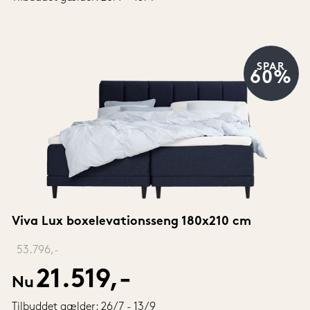
SPAR
60%
Viva Lux boxelevationsseng 180x210 cm
‎ 
53.796,-
21.519,-
Nu
Tilbuddet gælder: 26/7 - 13/9