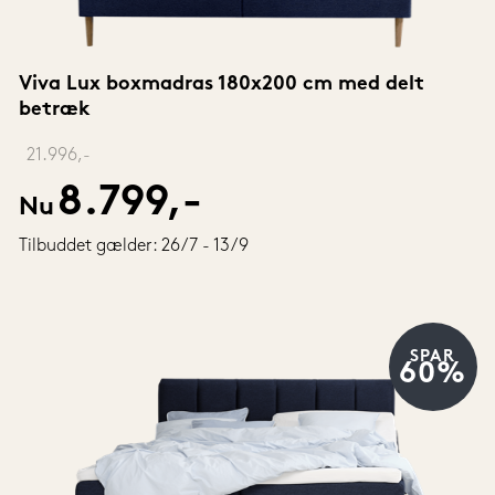
Viva Lux boxmadras 180x200 cm med delt 
betræk
‎ 
21.996,-
8.799,-
Nu
Tilbuddet gælder: 26/7 - 13/9
SPAR
60%