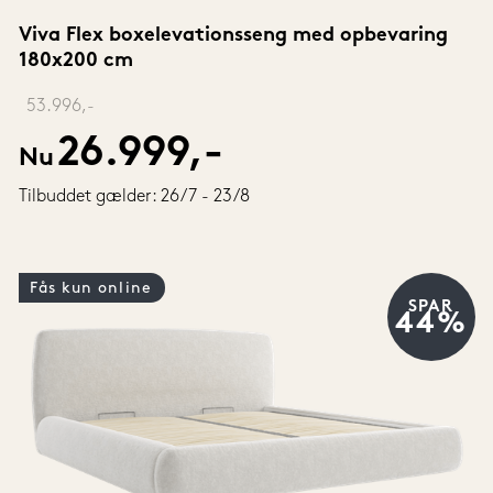
Viva Flex boxelevationsseng med opbevaring 
180x200 cm
‎ 
53.996,-
26.999,-
Nu
Tilbuddet gælder: 26/7 - 23/8
Fås kun online
SPAR
44%