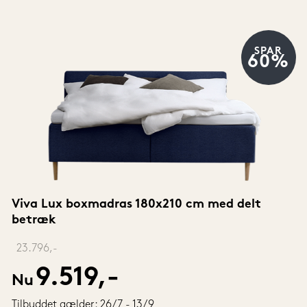
SPAR
60%
Viva Lux boxmadras 180x210 cm med delt 
betræk
‎ 
23.796,-
9.519,-
Nu
Tilbuddet gælder: 26/7 - 13/9