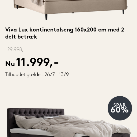
Viva Lux kontinentalseng 160x200 cm med 2-
delt betræk
‎ 
29.998,-
11.999,-
Nu
Tilbuddet gælder: 26/7 - 13/9
SPAR
60%