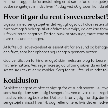
En grundlæggende foranstaltning er at sørge for, at sengetøje
vaske sengetøjet mindst hver 14. dag ved 60 grader, kan du ef
Hvor tit gør du rent i soveværelset
Ligesom med sengetøjet er det vigtigt også at holde resten af 
rummet også bidrage til et dårligt sovemiljø, da det kan forvæ
luftkvaliteten negativt. Derfor, husk at støvsuge, tørre støv 
gøre rent under sengen.
At lufte ud i soveværelset er essentielt for en sund og behageli
den fugt, som har ophobet sig i sengen gennem natten.
God ventilation forhindrer også skimmelsvamp og forbedrer lu
frit hele natten. Ved regelmæssig udluftning sikrer du en beha
sætte sig i tekstiler og møbler. Sørg for at lufte ud mindst t
Konklusion
At skifte sengetøjet ofte er vigtigt for et sundt sovemiljø. Hver
som hurtigt kan samle sig i sengetøjet. Ved at vaske det reg
husstøvmider og bakterier. Dette er især vigtigt for dig, der lid
sengetøjet mindst hver 14. dag – eller oftere, hvis det er nødv