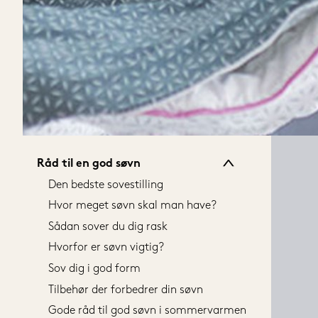
Alle senge
80x200 cm
80x200 cm
90x200 cm
90x200 cm
140x200 cm
120x200 cm
160x200 cm
140x200 cm
180x200 cm
160x200 cm
180x210 cm
180x200 cm
210x210 cm
Råd til en god søvn
180x210 cm
Vis alle størrelser
Den bedste sovestilling
210x210 cm
Hvor meget søvn skal man have?
Vis alle størrelser
Sådan sover du dig rask
Hvorfor er søvn vigtig?
Sov dig i god form
Tilbehør der forbedrer din søvn
Gode råd til god søvn i sommervarmen