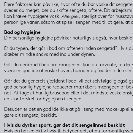
Flere faktorer kan påvirke, hvor ofte du bør vaske dit sengetøj
sveder du meget, bør du skifte sengetøj oftere. Dit arbejdsmil
kan kræve hyppigere vask. 
Allergier
, særligt over for husstøvm
personlige vaner, såsom at spise i sengen med til at gøre, at 
Bad og hygiejne
Din personlige hygiejne påvirker naturligvis også, hvor beskidt
Er du typen, der går i bad om aftenen inden sengetid? Hvis du 
slæber mindre snavs med ind under dynen.
Går du derimod i bad om morgenen, kan du forvente, at der vi
være en god idé at vaske hoved, hænder og fødder inden sengeti
Går det du generelt sjældent i bad, vil det selvfølgelig også g
god personlig hygiejne reducerer mærkbart mængden af bakteri
nat. At tage et hurtig brusebad eller i det mindste vaske ans
en stor forskel for hygiejnen i sengen.
Desuden er det en god ide ikke at gå i seng med make-up eller
gøre dit sengetøj beskidt.
Hvis du dyrker sport, gør det dit sengelinned beskidt
Hvis du har en aktiv livsstil, betyder det, at du formentlig sv