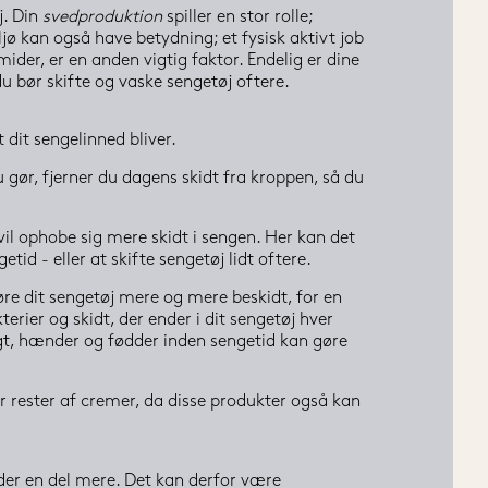
. Din 
svedproduktion
 spiller en stor rolle; 
jø kan også have betydning; et fysisk aktivt job 
ider, er en anden vigtig faktor. Endelig er dine 
du bør skifte og vaske sengetøj oftere.
 dit sengelinned bliver.
gør, fjerner du dagens skidt fra kroppen, så du 
l ophobe sig mere skidt i sengen. Her kan det 
d - eller at skifte sengetøj lidt oftere.
øre dit sengetøj mere og mere beskidt, for en 
er og skidt, der ender i dit sengetøj hver 
igt, hænder og fødder inden sengetid kan gøre 
 rester af cremer, da disse produkter også kan 
eder en del mere. Det kan derfor være 