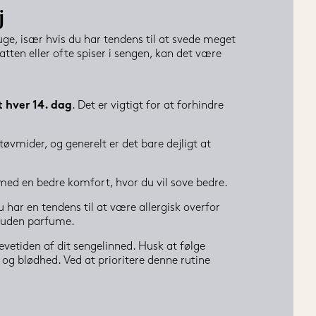
j
ge, især hvis du har tendens til at svede meget 
ten eller ofte spiser i sengen, kan det være 
t hver 14. dag
. Det er vigtigt for at forhindre 
vmider, og generelt er det bare dejligt at 
med en bedre komfort, hvor du vil sove bedre.
u har en tendens til at være allergisk overfor 
l uden parfume.
vetiden af dit sengelinned. Husk at følge 
og blødhed. Ved at prioritere denne rutine 