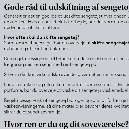
Gode råd til udskiftning af sengetø
Generelt er det en god idé at udskifte sengetøjet hver anden u
om natten. Hvis du har et aktivt arbejde, har det varmt om nat
nødvendigt at skifte oftere.
Hvor ofte skal du skifte sengetøj?
Som tommelfingerregel bør du overveje at 
skifte sengetøje
ophobning af skidt og bakterier.
Den regelmæssige udskiftning kan reducere risikoen for husstø
lægge sig ned i en seng med rent sengetøj på.
Selvom det kan virke tidskrævende, giver det en renere seng 
For astmatikere og allergikere er dette især essentielt. Hvis d
parfume, bør du overveje at vaske dit sengetøj i vaskemidde
Regelmæssig vask af sengetøj bidrager også til at forlænge le
vaskeanvisningerne, så dine materialer bevarer deres kvalitet 
sikrer du et sundt søvnmiljø.
Hvor ren er du og dit soveværelse?