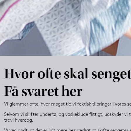
Hvor ofte skal senget
Få svaret her
Vi glemmer ofte, hvor meget tid vi faktisk tilbringer i vores s
Selvom vi skifter undertøj og vaskeklude flittigt, udskyder vi t
travl hverdag.
Vi ved godt, at det er lidt mere besværligt at skifte sengetøj, m