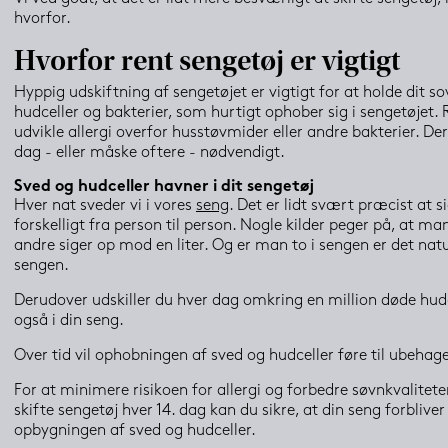
hvorfor.
Hvorfor rent sengetøj er vigtigt
Hyppig udskiftning af sengetøjet er vigtigt for at holde dit so
hudceller og bakterier, som hurtigt ophober sig i sengetøjet. 
udvikle allergi overfor husstøvmider eller andre bakterier. Der
dag - eller måske oftere - nødvendigt.
Sved og hudceller havner i dit sengetøj
Hver nat sveder vi i vores 
seng
. Det er lidt svært præcist at 
forskelligt fra person til person. Nogle kilder peger på, at 
andre siger op mod en liter. Og er man to i sengen er det natur
sengen.
Derudover udskiller du hver dag omkring en million døde hudce
også i din seng.
Over tid vil ophobningen af sved og hudceller føre til ubehage
For at minimere risikoen for allergi og forbedre søvnkvaliteten
skifte sengetøj hver 14. dag kan du sikre, at din seng forbliv
opbygningen af sved og hudceller.