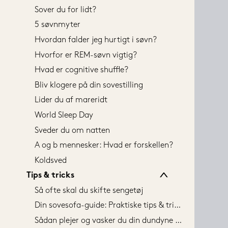
Sover du for lidt?
5 søvnmyter
Hvordan falder jeg hurtigt i søvn?
Hvorfor er REM-søvn vigtig?
Hvad er cognitive shuffle?
Bliv klogere på din sovestilling
Lider du af mareridt
World Sleep Day
Sveder du om natten
A og b mennesker: Hvad er forskellen?
Koldsved
Tips & tricks
Så ofte skal du skifte sengetøj
Din sovesofa-guide: Praktiske tips & tricks
Sådan plejer og vasker du din dundyne og - hovedpude