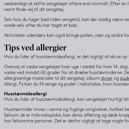
nødvendigt at skifte sengetøjet oftere end normalt. Efter en lø
nemt finde vej til dit sengetøj.
Selv hvis du tager bad inden sengetid, kan der stadig være re
svede selv 
efter
 du har taget et bad.
Aktiviteter udendørs kan også bringe pollen, støv og andre for
Tips ved allergier
Hvis du lider af husstøvmideallergi, er det vigtigt at skrue op
Overvej at vaske sengetøjet hver uge i stedet for hver 14. dag.
vaske ved mindst 60 grader for at dræbe husstøvmiderne. Des
allergivenlige materialer til dit sengetøj, såsom 
dyner
 og 
pud
allergi. Fx kan du få senge og puder i naturlatex, hvor husstø
Husstøvmideallergi
Hvis du lider af husstøvmideallergi, kan sengetøjet hurtigt bliv
Husstøvmider trives i varme og fugtige omgivelser, hvilket bet
Selvom de er mikroskopiske, kan deres afføring og døde kropp
hos følsomme personer. Det er derfor vigtigt at tage nogle fo