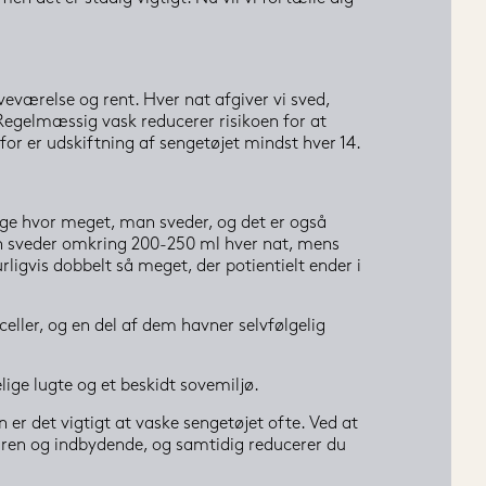
veværelse og rent. Hver nat afgiver vi sved, 
Regelmæssig vask reducerer risikoen for at 
for er udskiftning af sengetøjet mindst hver 14. 
sige hvor meget, man sveder, og det er også 
man sveder omkring 200-250 ml hver nat, mens 
ligvis dobbelt så meget, der potientielt ender i 
ller, og en del af dem havner selvfølgelig 
lige lugte og et beskidt sovemiljø.
 er det vigtigt at vaske sengetøjet ofte. Ved at 
er ren og indbydende, og samtidig reducerer du 