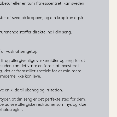
betur eller en tur i fitnesscentret, kan sveden 
ster af sved på kroppen, og din krop kan også 
urenende stoffer direkte ind i din seng.
 for vask af sengetøj.
 Brug allergivenlige vaskemidler og sørg for at 
uden kan det være en fordel at investere i 
er
, der er fremstillet specielt for at minimere 
vmiderne ikke kan leve.
e en kilde til ubehag og irritation.
yder, at din seng er det perfekte sted for dem. 
e udløse allergiske reaktioner som nys og kløe 
rholdsregler.