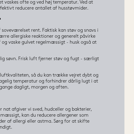
t vaskes ofte og ved høj temperatur. Ved at 
fektivt reducere antallet af husstøvmider.
?
soveværelset rent. Faktisk kan støv og snavs i 
rre allergiske reaktioner og generelt påvirke 
af og vaske gulvet regelmæssigt - husk også at 
g søvn. Frisk luft fjerner støv og fugt - særligt 
ftkvaliteten, så du kan trække vejret dybt og 
gelig temperatur og forhindrer dårlig lugt i at 
o gange dagligt, morgen og aften.
 nat afgiver vi sved, hudceller og bakterier, 
elmæssigt, kan du reducere allergener som 
er af allergi eller astma. Sørg for at skifte 
endigt.