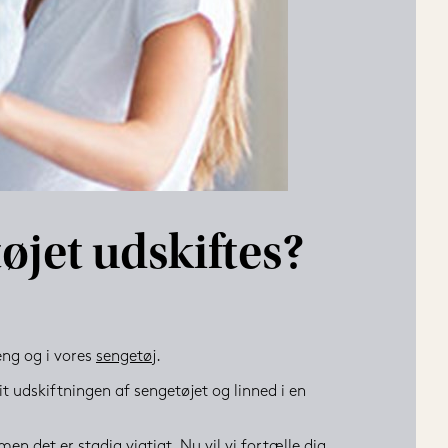
øjet udskiftes?
eng og i vores 
sengetøj
.
it udskiftningen af sengetøjet og linned i en 
en det er stadig vigtigt. Nu vil vi fortælle dig 