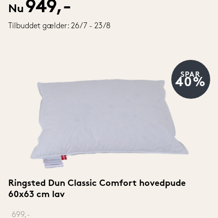
949,-
Nu
Tilbuddet gælder: 26/7 - 23/8
SPAR
40%
Ringsted Dun Classic Comfort hovedpude 
60x63 cm lav
‎ 
699,-