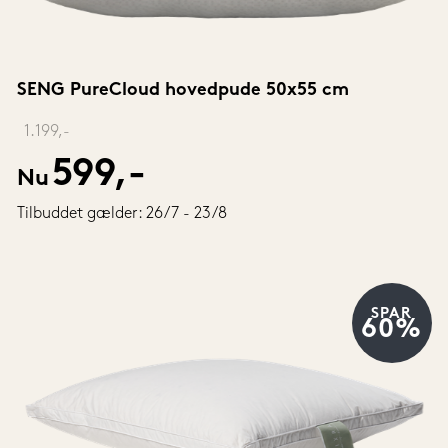
SENG PureCloud hovedpude 50x55 cm
‎ 
1.199,-
599,-
Nu
Tilbuddet gælder: 26/7 - 23/8
SPAR
60%