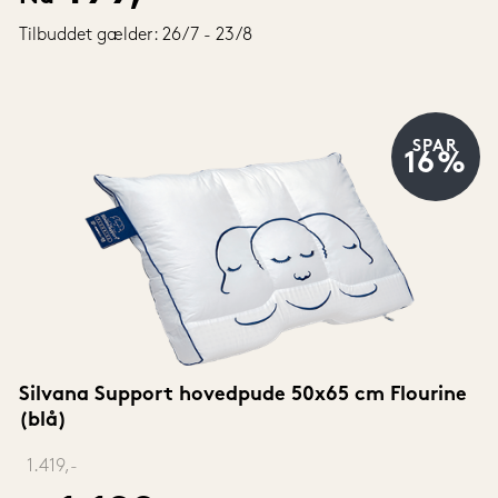
Tilbuddet gælder: 26/7 - 23/8
SPAR
16%
Silvana Support hovedpude 50x65 cm Flourine 
(blå)
‎ 
1.419,-