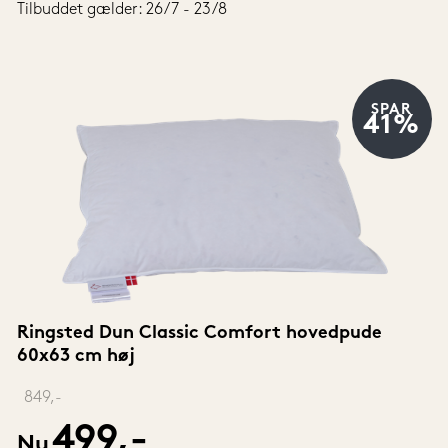
Tilbuddet gælder: 26/7 - 23/8
SPAR
41%
Ringsted Dun Classic Comfort hovedpude 
60x63 cm høj
‎ 
849,-
499,-
Nu