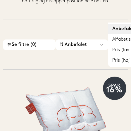
Anbefal
Alfabetis
Se filtre (0)
⇅ Anbefalet
Pris (lav 
Pris (høj 
SPAR
16%