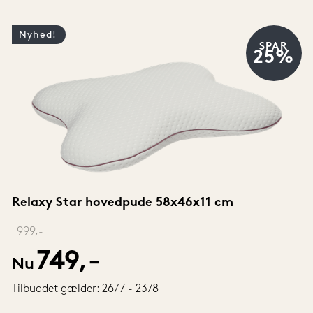
Nyhed!
SPAR
25%
Relaxy Star hovedpude 58x46x11 cm
‎ 
999,-
749,-
Nu
Tilbuddet gælder: 26/7 - 23/8