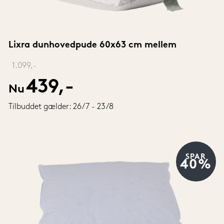
Lixra dunhovedpude 60x63 cm mellem
‎ 
1.099,-
439,-
Nu
Tilbuddet gælder: 26/7 - 23/8
SPAR
40%