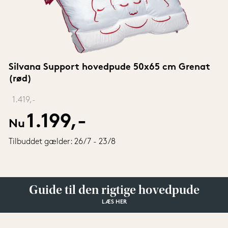
Silvana Support hovedpude 50x65 cm Grenat 
(rød)
‎ 
1.419,-
1.199,-
Nu
Tilbuddet gælder: 26/7 - 23/8
Guide til den rigtige hovedpude
LÆS HER