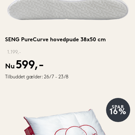
SENG PureCurve hovedpude 38x50 cm
‎ 
1.199,-
599,-
Nu
Tilbuddet gælder: 26/7 - 23/8
SPAR
16%