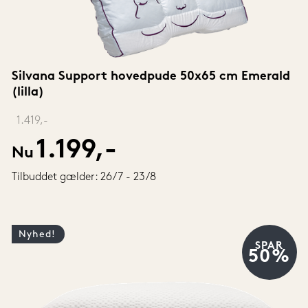
Silvana Support hovedpude 50x65 cm Emerald 
(lilla)
‎ 
1.419,-
1.199,-
Nu
Tilbuddet gælder: 26/7 - 23/8
Nyhed!
SPAR
50%