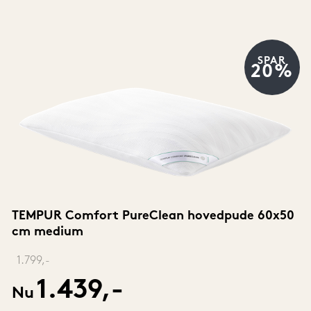
SPAR
20%
TEMPUR Comfort PureClean hovedpude 60x50 
cm medium
‎ 
1.799,-
1.439,-
Nu