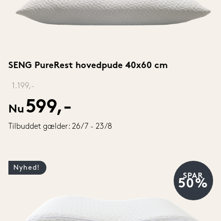
SENG PureRest hovedpude 40x60 cm
‎ 
1.199,-
599,-
Nu
Tilbuddet gælder: 26/7 - 23/8
Nyhed!
SPAR
50%