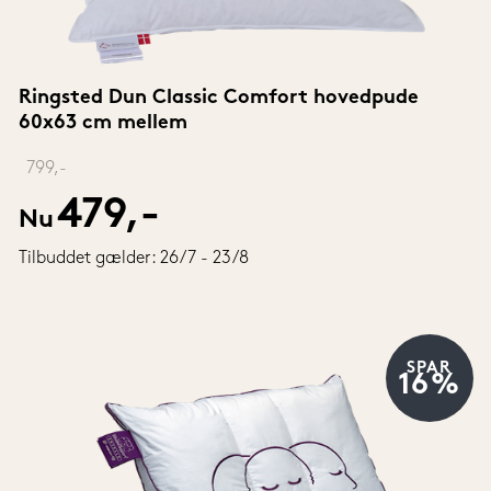
Ringsted Dun Classic Comfort hovedpude 
60x63 cm mellem
‎ 
799,-
479,-
Nu
Tilbuddet gælder: 26/7 - 23/8
SPAR
16%