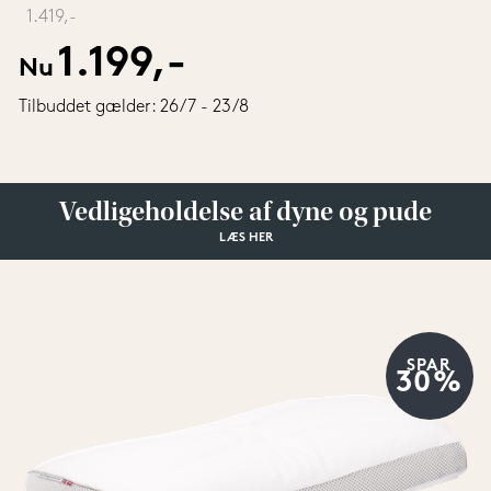
‎ 
1.419,-
1.199,-
Nu
Tilbuddet gælder: 26/7 - 23/8
Vedligeholdelse af dyne og pude
LÆS HER
SPAR
30%