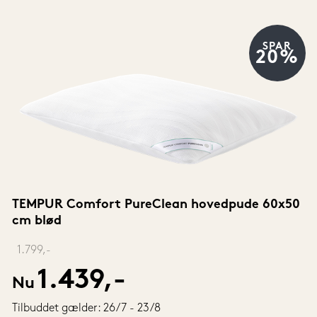
SPAR
20%
TEMPUR Comfort PureClean hovedpude 60x50 
cm blød
‎ 
1.799,-
1.439,-
Nu
Tilbuddet gælder: 26/7 - 23/8