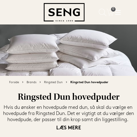
Forside
Brands
Ringsted Dun
Ringsted Dun hovedpuder
Ringsted Dun hovedpuder
Hvis du ønsker en hovedpude med dun, så skal du vælge en 
hovedpude fra Ringsted Dun. Det er vigtigt at du vælger den 
hovedpude, der passer til din krop samt din liggestilling. 
Hvis du sover oftest på siden, skal du have en højere 
LÆS MERE
hovedpude, end hvis du sover på ryggen. Når du skal vælge 