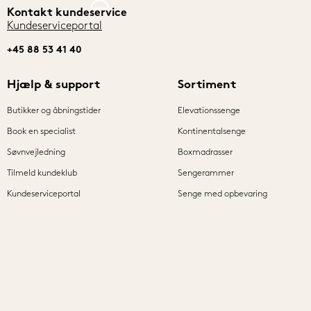
Kontakt kundeservice
Kundeserviceportal
+45 88 53 41 40
Hjælp & support
Sortiment
Butikker og åbningstider
Elevationssenge
Book en specialist
Kontinentalsenge
Søvnvejledning
Boxmadrasser
Tilmeld kundeklub
Sengerammer
Kundeserviceportal
Senge med opbevaring
Prissikkerhed
Dobbeltsenge
Finansiering
Madrasser
Reklamation
Sovesofaer
Handelsbetingelser
Sengetilbehør
Dyner & hovedpuder