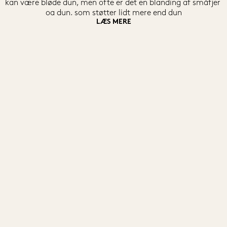
kan være bløde dun, men ofte er det en blanding af småfjer 
og dun, som støtter lidt mere end dun
LÆS MERE
- En 3-kammer pude er fyldt med støttende småfjer og dun 
i kernen, mens yderlagene er fyldt med dejlige, bløde dun, så 
du kommer til at sove som på en sky
- En 4-kammerspude har to slags fyld; Støttende 
småfjer/dun i de 2 yderkamre samt bløde dun i de to 
midterste kamre. Denne kombination giver optimal støtte 
til hals og nakke, til dig der ønsker det
Ringsted Dun har flere forskellige kollektioner, der har 
forskellige fokuspunkterne. Puderne har forskellige dun 
kombinationer og fås i flere forskellige højder.
Puden skal sørge for at dit hoved bliver støtte og at du 
opnår en korrekt liggestilling. Hvis du ønsker en pude fra 
Ringsted Dun kan du vælge mellem vår i bomuldscambric, 
bomuldssatin og bomuldsbatist, når det kommer til 
pudevår. Jo finere tråd vi bruger, det større er kvaliteten, 
hvor bomuldsbatist er den fineste kvalitet.