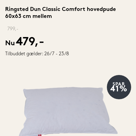
Ringsted Dun Classic Comfort hovedpude 
60x63 cm mellem
‎ 
799,-
479,-
Nu
Tilbuddet gælder: 26/7 - 23/8
SPAR
41%