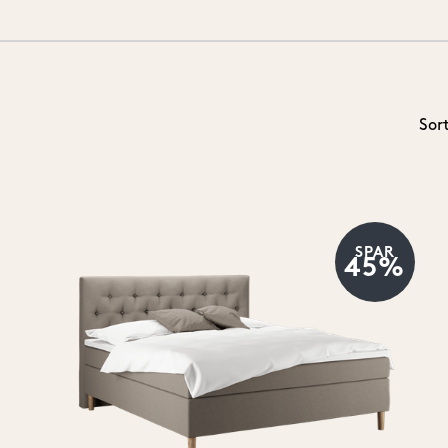
1 cm
(84)
iva
(342)
2 cm
(28)
onderland
(359)
3 cm
(54)
4 cm
(36)
Sor
5 cm
(34)
7 cm
(22)
9 cm
(10)
0 cm
(3)
5 cm
(10)
SPAR
45%
7 cm
(2)
8 cm
(1)
0 cm
(12)
6 cm
(1)
8 cm
(5)
0 cm
(16)