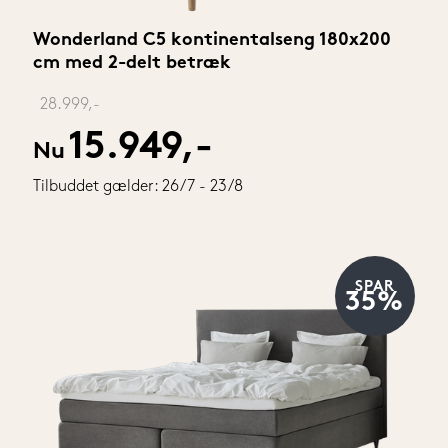
8 cm
(4)
Wonderland C5 kontinentalseng 180x200 
0 cm
(24)
cm med 2-delt betræk
2 cm
(3)
‎ 
28.999,-
3 cm
(16)
15.949,-
5 cm
(88)
Nu
0 cm
(48)
Tilbuddet gælder: 26/7 - 23/8
5 cm
(173)
01 cm
(6)
05 cm
(224)
SPAR
35%
07 cm
(40)
08 cm
(17)
09 cm
(4)
12 cm
(1)
13 cm
(5)