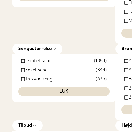
F
L
M
M
Sengestørrelse
Bra
Dobbeltseng
(1084)
A
Enkeltseng
(844)
A
Trekvartseng
(633)
B
B
LUK
B
C
D
H
Tilbud
Højd