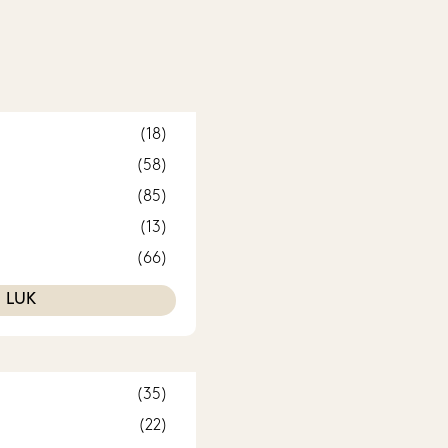
(18)
(58)
(85)
(13)
(66)
(5)
LUK
(31)
(141)
(3)
(35)
uld
(13)
(22)