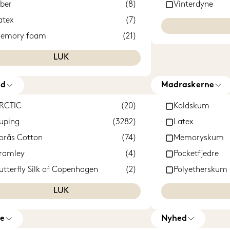
iber
(8)
Vinterdyne
atex
(7)
emory foam
(21)
oskusdun
(4)
LUK
nd
Madraskerne
RCTIC
(20)
Koldskum
uping
(3282)
Latex
orås Cotton
(74)
Memoryskum
ramley
(4)
Pocketfjedre
utterfly Silk of Copenhagen
(2)
Polyetherskum
ozy Living
(4)
LUK
unlopillo
(183)
øie
(45)
e
Nyhed