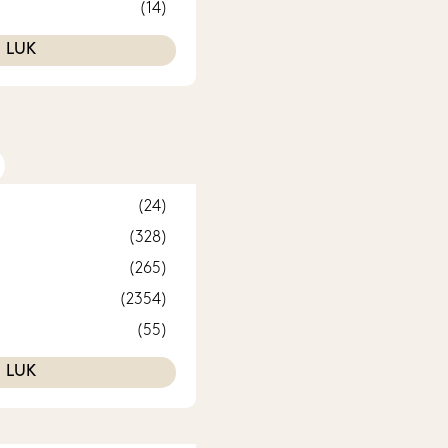
(14)
LUK
(24)
(328)
(265)
(2354)
(55)
LUK