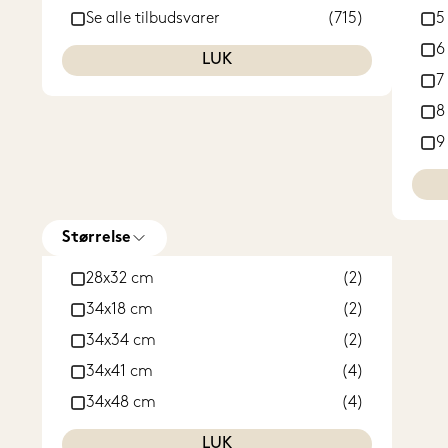
I
Se alle tilbudsvarer
(715)
5
I
6
LUK
J
7
L
8
M
9
N
1
Q
1
R
1
Størrelse
R
1
28x32 cm
(2)
S
1
34x18 cm
(2)
S
1
34x34 cm
(2)
T
1
34x41 cm
(4)
T
1
34x48 cm
(4)
T
2
37x26 cm
(1)
U
LUK