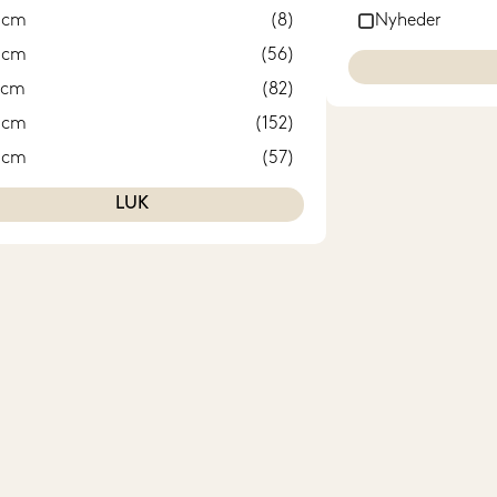
b Laursen
(29)
 cm
(8)
Nyheder
nnovation Living
(8)
 cm
(56)
ensen
(560)
 cm
(82)
ixra
(29)
 cm
(152)
eida
(31)
 cm
(57)
orhland
(1)
0 cm
(119)
LUK
uilts of Denmark
(3)
2 cm
(7)
elaxy
(13)
3 cm
(25)
ingsted Dun
(43)
4 cm
(36)
ENG
(3)
5 cm
(1)
ilvana
(6)
6 cm
(32)
emprakon
(23)
8 cm
(84)
EMPUR
(307)
9 cm
(23)
uriform
(36)
0 cm
(52)
niverse of Sleeping
(5)