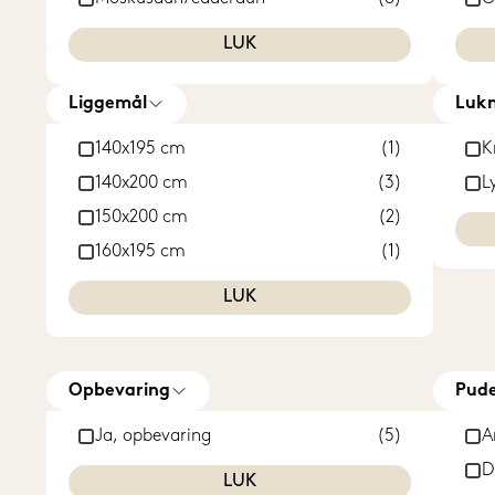
Silke
(2)
G
LUK
Uld
(4)
H
Li
Liggemål
Lukn
L
140x195 cm
(1)
K
M
140x200 cm
(3)
L
R
150x200 cm
(2)
S
160x195 cm
(1)
LUK
Opbevaring
Pude
Ja, opbevaring
(5)
A
D
LUK