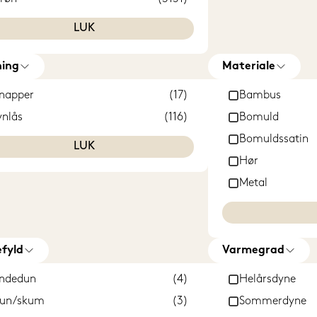
ul
(1678)
LUK
vid
(3387)
lla
(1)
ing
Materiale
yserød
(2327)
napper
(17)
Bambus
essing
(5)
ynlås
(116)
Bomuld
ød
(1934)
Bomuldssatin
LUK
ort
(2758)
Hør
Metal
Polyester
Tencel fibre
Træ
fyld
Varmegrad
Velour
ndedun
(4)
Helårsdyne
Økologisk bom
un/skum
(3)
Sommerdyne