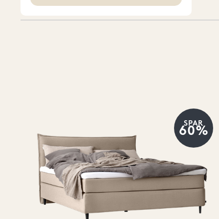
2
37x29 cm
(8)
V
2
37x30 cm
(1)
W
2
38x50 cm
(1)
2
38x58 cm
(4)
2
38x59 cm
(1)
2
39x62 cm
(3)
2
40x30 cm
(4)
3
40x42 cm
(5)
3
SPAR
60%
40x60 cm
(18)
3
44x55 cm
(1)
3
45x18 cm
(3)
4
45x56 cm
(1)
4
45x70 cm
(1)
4
50x31 cm
(3)
5