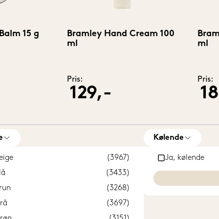
Balm 15 g
Bramley Hand Cream 100
Bram
ml
ml
Pris:
Pris:
129,-
18
e
Kølende
eige
(3967)
Ja, kølende
lå
(3433)
run
(3268)
rå
(3697)
røn
(3151)