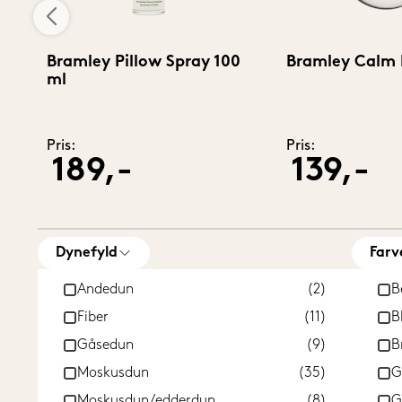
0
Bramley Pillow Spray 100
Bramley Calm 
ml
Pris:
Pris:
189,-
139,-
Dynefyld
Farv
Andedun
(2)
B
Fiber
(11)
B
Gåsedun
(9)
B
Moskusdun
(35)
G
Moskusdun/edderdun
(8)
G