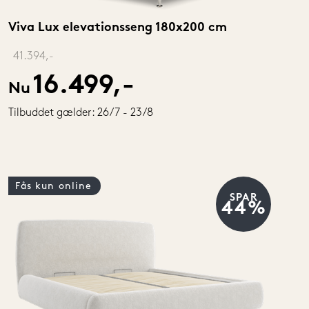
Viva Lux elevationsseng 180x200 cm
‎ 
41.394,-
16.499,-
Nu
Tilbuddet gælder: 26/7 - 23/8
Fås kun online
SPAR
44%