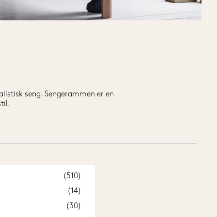
listisk seng. Sengerammen er en 
l. 

 selv være med til at sætte dit 
ige udgaver, der er lavet af 100 % 
g din partner ligger godt.

brands. Derudover har vi et lige 
ort til netop dig.

(510)
(14)
(30)