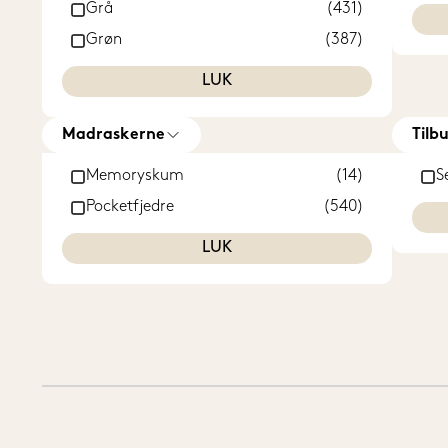
Grå
(431)
Grøn
(387)
Gul
(387)
LUK
Hvid
(524)
Lyserød
(417)
Madraskerne
Tilb
Rød
(387)
Memoryskum
(14)
S
Sort
(510)
Pocketfjedre
(540)
LUK