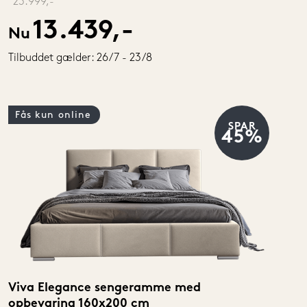
‎ 
23.999,-
13.439,-
Nu
Tilbuddet gælder: 26/7 - 23/8
Fås kun online
SPAR
45%
Viva Elegance sengeramme med 
opbevaring 160x200 cm