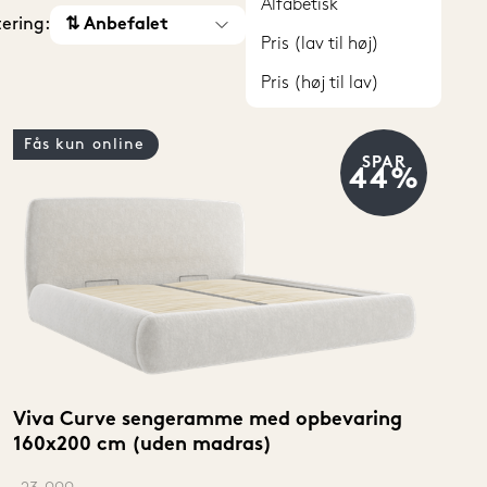
Alfabetisk
(20)
tering:
⇅ Anbefalet
(20)
Pris (lav til høj)
(20)
Pris (høj til lav)
(42)
(30)
Fås kun online
SPAR
44%
(30)
(32)
(20)
(20)
(32)
(22)
(20)
(20)
Viva Curve sengeramme med opbevaring 
160x200 cm (uden madras)
(20)
(20)