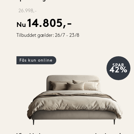
‎ 
26.998,-
14.805,-
Nu
Tilbuddet gælder: 26/7 - 23/8
Fås kun online
SPAR
42%