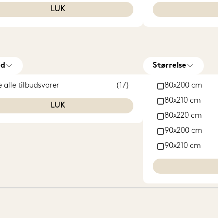
LUK
ud
Størrelse
e alle tilbudsvarer
(17)
80x200 cm
80x210 cm
LUK
80x220 cm
90x200 cm
90x210 cm
90x220 cm
100x200 cm
100x210 cm
100x220 cm