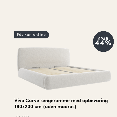
Fås kun online
SPAR
44%
Viva Curve sengeramme med opbevaring 
180x200 cm (uden madras)