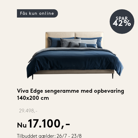
Fås kun online
SPAR
42%
Viva Edge sengeramme med opbevaring 
140x200 cm
‎ 
29.498,-
17.100,-
Nu
Tilbuddet gælder: 26/7 - 23/8