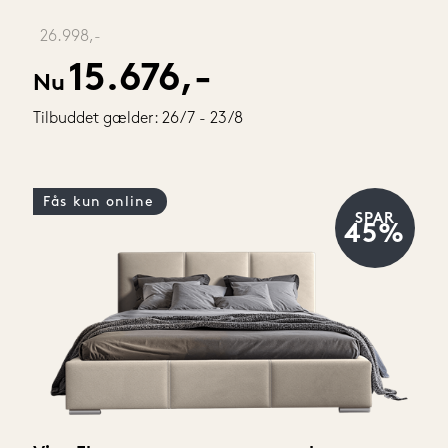
‎ 
26.998,-
15.676,-
Nu
Tilbuddet gælder: 26/7 - 23/8
Fås kun online
SPAR
45%