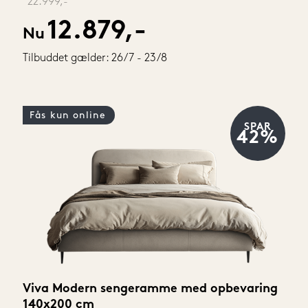
‎ 
22.999,-
12.879,-
Nu
Tilbuddet gælder: 26/7 - 23/8
Fås kun online
SPAR
42%
Viva Modern sengeramme med opbevaring 
140x200 cm