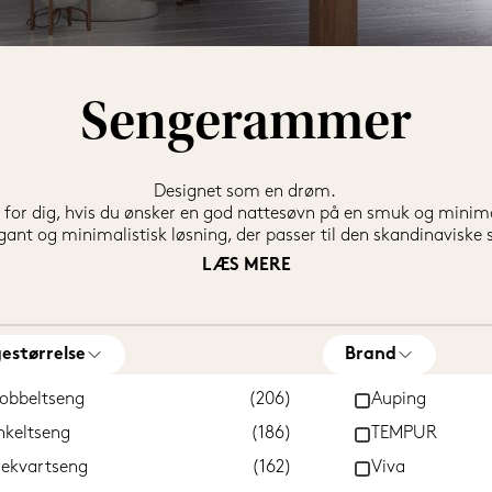
Sengerammer
Designet som en drøm. 

for dig, hvis du ønsker en god nattesøvn på en smuk og minima
gant og minimalistisk løsning, der passer til den skandinaviske sti
mer, som nærmest har status som designikoner. Og du kan endda
LÆS MERE
forskellige gavle, farver og tekstiler. Der findes også bæredygt
genanvendelige materialer. 

å muligt at vælge forskellig fasthed i begge sider, så både du o
estørrelse
Brand
dvalg af sengerammer fra en lang række af nordens bedste senge
 madrasser, så du kan få en sengeramme med den helt rette komf
obbeltseng
(206)
Auping
nkeltseng
(186)
TEMPUR
rekvartseng
(162)
Viva