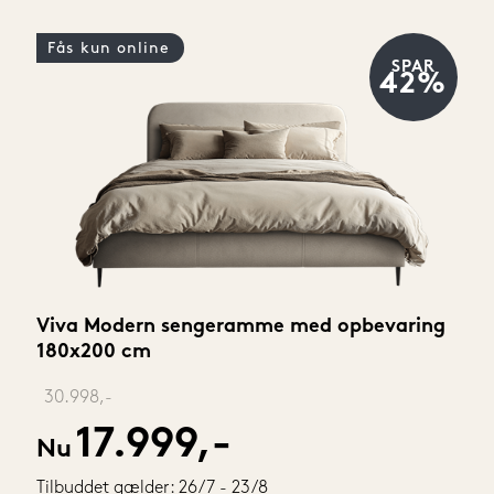
Fås kun online
SPAR
42%
Viva Modern sengeramme med opbevaring 
180x200 cm
‎ 
30.998,-
17.999,-
Nu
Tilbuddet gælder: 26/7 - 23/8