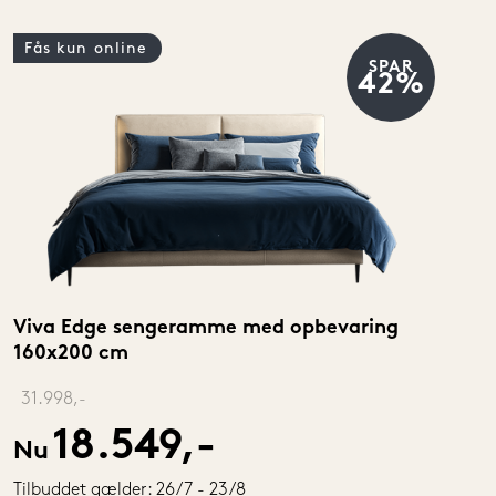
Fås kun online
SPAR
42%
Viva Edge sengeramme med opbevaring 
160x200 cm
‎ 
31.998,-
18.549,-
Nu
Tilbuddet gælder: 26/7 - 23/8