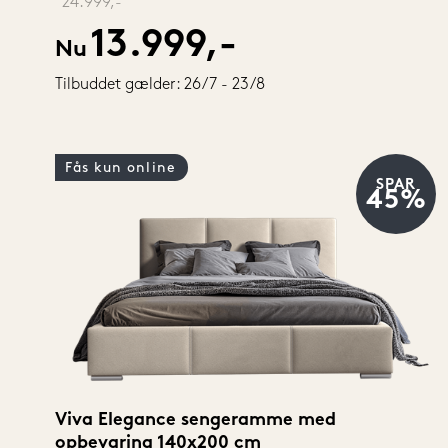
‎ 
24.999,-
13.999,-
Nu
Tilbuddet gælder: 26/7 - 23/8
Fås kun online
SPAR
45%
Viva Elegance sengeramme med 
opbevaring 140x200 cm