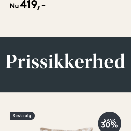
419,-
Nu
Prissikkerhed
Restsalg
SPAR
30%