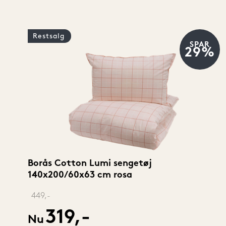
Restsalg
SPAR
29%
Borås Cotton Lumi sengetøj 
140x200/60x63 cm rosa
‎ 
449,-
319,-
Nu