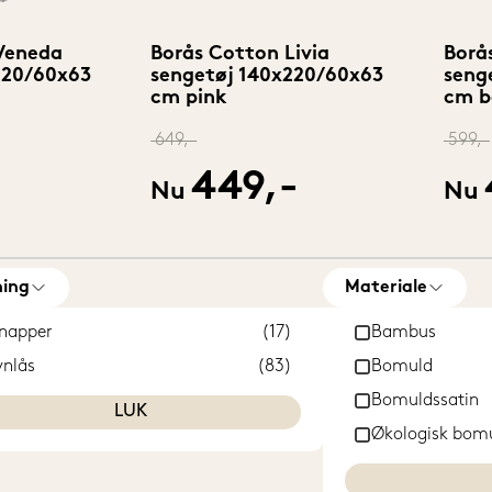
Veneda
Borås Cotton Livia
Borå
220/60x63
sengetøj 140x220/60x63
seng
cm pink
cm b
649,-
599,-
-
449,-
Nu
Nu
ing
Materiale
napper
(17)
Bambus
ynlås
(83)
Bomuld
Bomuldssatin
LUK
Økologisk bom