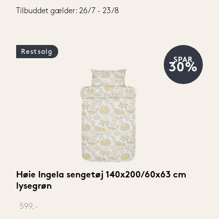
Tilbuddet gælder: 26/7 - 23/8
Restsalg
SPAR
30%
Høie Ingela sengetøj 140x200/60x63 cm 
lysegrøn
‎ 
599,-