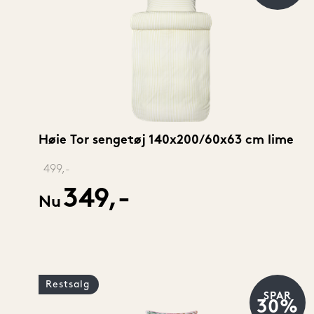
Høie Tor sengetøj 140x200/60x63 cm lime
‎ 
499,-
349,-
Nu
Restsalg
SPAR
30%