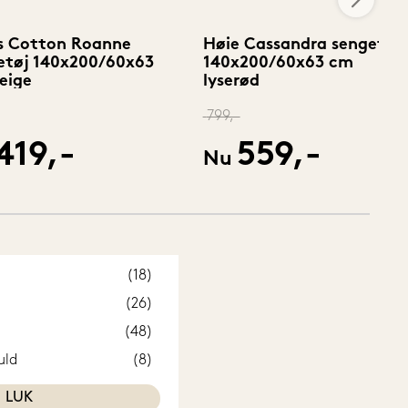
s Cotton Roanne
Høie Cassandra sengetøj
etøj 140x200/60x63
140x200/60x63 cm
eige
lyserød
799,-
419,-
559,-
Nu
(18)
(26)
(48)
uld
(8)
LUK