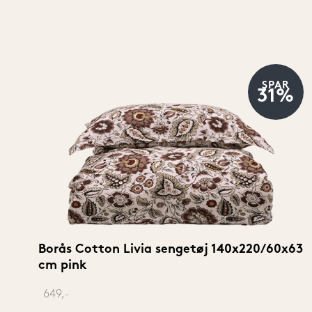
SPAR
31%
Borås Cotton Livia sengetøj 140x220/60x63 
cm pink
‎ 
649,-