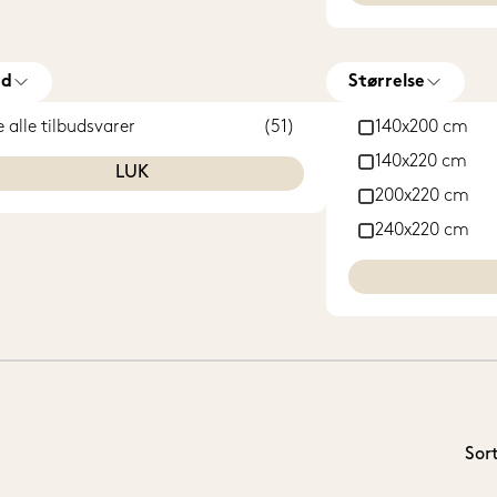
ud
Størrelse
e alle tilbudsvarer
(51)
140x200 cm
140x220 cm
LUK
200x220 cm
240x220 cm
Sor