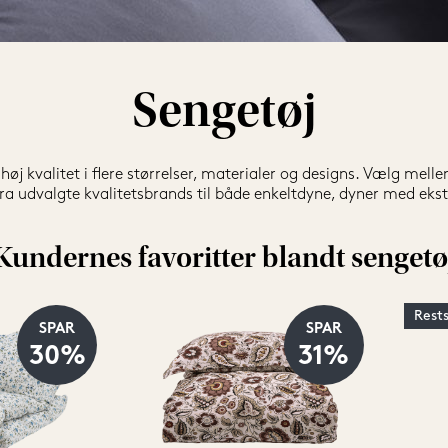
Sengetøj
høj kvalitet i flere størrelser, materialer og designs. Vælg mell
a udvalgte kvalitetsbrands til både enkeltdyne, dyner med eks
Kundernes favoritter blandt sengetø
Rest
SPAR
SPAR
30%
31%