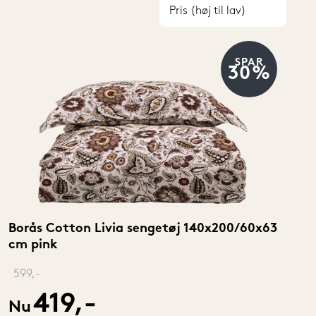
Pris (høj til lav)
SPAR
30%
Borås Cotton Livia sengetøj 140x200/60x63 
cm pink
‎ 
599,-
419,-
Nu