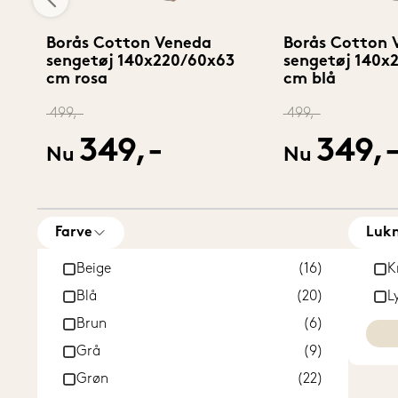
Borås Cotton Veneda
Borås Cotton 
sengetøj 140x220/60x63
sengetøj 140x
cm rosa
cm blå
499,-
499,-
349,-
349,
Nu
Nu
Farve
Lukn
Beige
(16)
K
Blå
(20)
L
Brun
(6)
Grå
(9)
Grøn
(22)