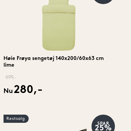
Høie Frøya sengetøj 140x200/60x63 cm 
lime
‎ 
699,-
280,-
Nu
Restsalg
SPAR
25%