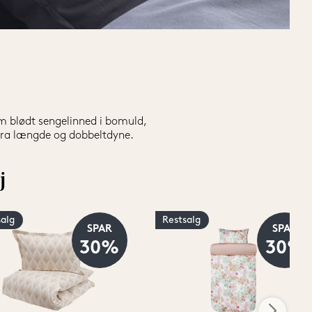
em blødt sengelinned i bomuld, 
tra længde og dobbeltdyne.
j
salg
Restsalg
SPAR
SPAR
30%
30%