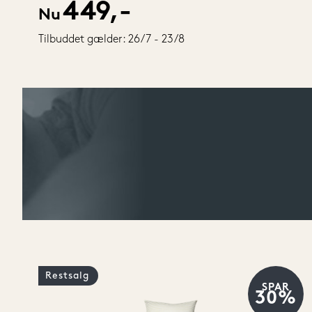
449,-
Nu
Tilbuddet gælder: 26/7 - 23/8
Restsalg
SPAR
30%