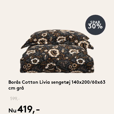
SPAR
30%
Borås Cotton Livia sengetøj 140x200/60x63 
cm grå
‎ 
599,-
419,-
Nu