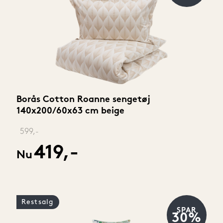
Borås Cotton Roanne sengetøj 
140x200/60x63 cm beige
‎ 
599,-
419,-
Nu
Restsalg
SPAR
30%