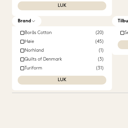
Gul
(2)
LUK
Hvid
(8)
Lilla
(1)
Brand
Tilb
Lyserød
(16)
Borås Cotton
(20)
S
Høie
(45)
Norhland
(1)
Quilts of Denmark
(3)
Turiform
(31)
LUK