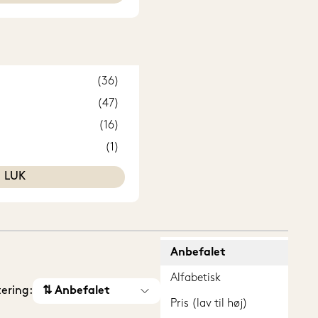
(36)
(47)
(16)
(1)
LUK
Anbefalet
Alfabetisk
tering:
⇅ Anbefalet
Pris (lav til høj)