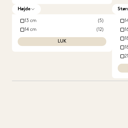
Højde
Stør
13 cm
(5)
1
14 cm
(12)
1
1
LUK
1
2