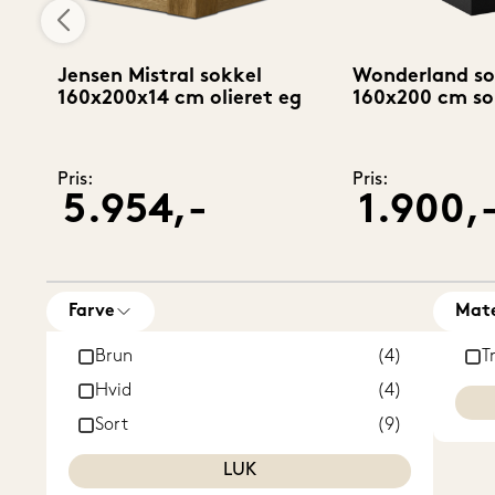
Jensen Mistral sokkel
Wonderland so
g
160x200x14 cm olieret eg
160x200 cm so
Pris:
Pris:
5.954,-
1.900,
Farve
Mate
Brun
(4)
T
Hvid
(4)
Sort
(9)
LUK