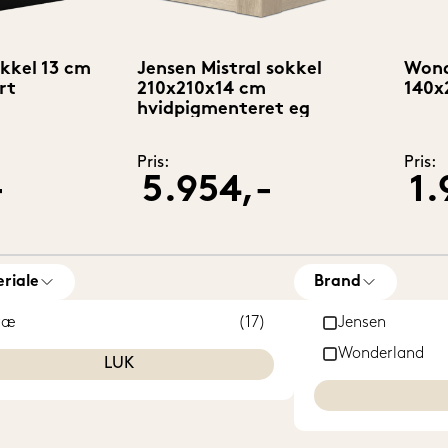
kkel 13 cm
Jensen Mistral sokkel
Wond
rt
210x210x14 cm
140x
hvidpigmenteret eg
Pris:
Pris:
-
5.954,-
1.
riale
Brand
ræ
(17)
Jensen
Wonderland
LUK