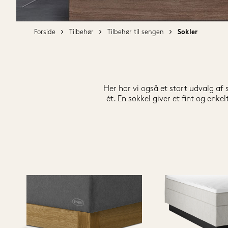
Alle senge
80x200 cm
80x200 cm
90x200 cm
Forside
Tilbehør
Tilbehør til sengen
Sokler
90x200 cm
140x200 cm
120x200 cm
160x200 cm
140x200 cm
180x200 cm
Her har vi også et stort udvalg af 
160x200 cm
180x210 cm
ét. En sokkel giver et fint og enk
180x200 cm
210x210 cm
180x210 cm
Vis alle størrelser
210x210 cm
Vis alle størrelser