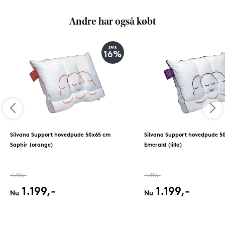
Andre har også købt
SPAR
16%
Silvana Support hovedpude 50x65 cm
Silvana Support hovedpude 5
Saphir (orange)
Emerald (lilla)
1.419,-
1.419,-
1.199,-
1.199,-
Nu
Nu