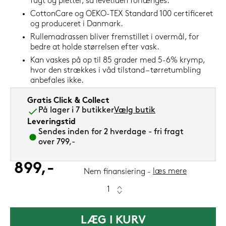
fugt og pletter, så levetiden forlænges.
CottonCare og OEKO-TEX Standard 100 certificeret
og produceret i Danmark.
Rullemadrassen bliver fremstillet i overmål, for
bedre at holde størrelsen efter vask.
Kan vaskes på op til 85 grader med 5-6% krymp,
hvor den strækkes i våd tilstand – tørretumbling
anbefales ikke.
Gratis Click & Collect
På lager i 7 butikker
Vælg butik
Leveringstid
Sendes inden for 2 hverdage - fri fragt
over 799,-
899,-
læs mere
Nem finansiering
LÆG I KURV