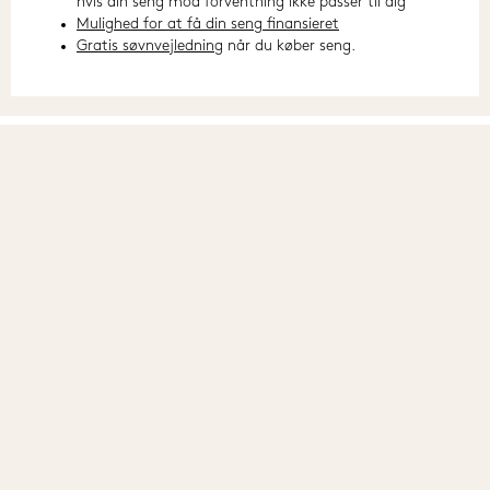
hvis din seng mod forventning ikke passer til dig
Mulighed for at få din seng finansieret
Gratis søvnvejledning
når du køber seng.