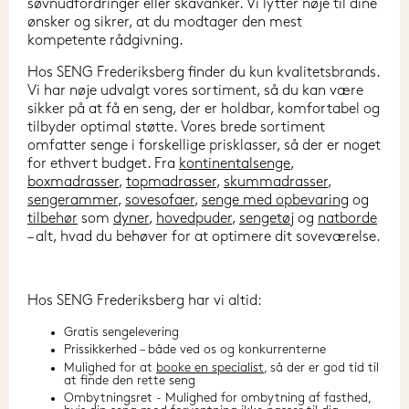
søvnudfordringer eller skavanker. Vi lytter nøje til dine 
ønsker og sikrer, at du modtager den mest 
kompetente rådgivning.
Hos SENG Frederiksberg finder du kun kvalitetsbrands. 
Vi har nøje udvalgt vores sortiment, så du kan være 
sikker på at få en seng, der er holdbar, komfortabel og 
tilbyder optimal støtte. Vores brede sortiment 
omfatter senge i forskellige prisklasser, så der er noget 
for ethvert budget. Fra 
kontinentalsenge
, 
boxmadrasser
, 
topmadrasser
, 
skummadrasser
, 
sengerammer
, 
sovesofaer
, 
senge med opbevaring
 og 
tilbehør
 som 
dyner
, 
hovedpuder
, 
sengetøj
 og 
natborde
– alt, hvad du behøver for at optimere dit soveværelse.
Hos SENG Frederiksberg har vi altid:
Gratis sengelevering
Prissikkerhed – både ved os og konkurrenterne
Mulighed for at
booke en specialist
, så der er god tid til
at finde den rette seng
Ombytningsret - Mulighed for ombytning af fasthed,