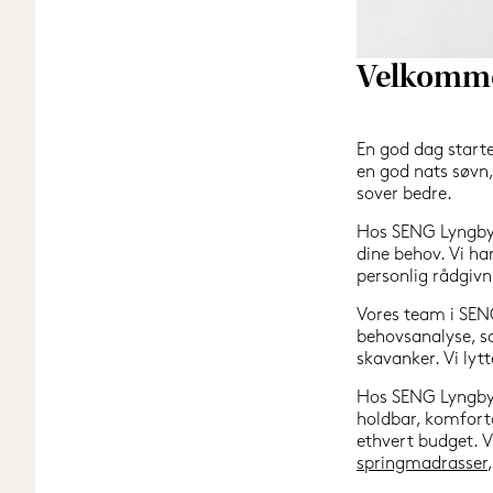
Velkomme
En god dag starte
en god nats søvn, 
sover bedre.
Hos SENG Lyngby er
dine behov. Vi har
personlig rådgivn
Vores team i SENG
behovsanalyse, so
skavanker. Vi lyt
Hos SENG Lyngby f
holdbar, komforta
ethvert budget. Vi
springmadrasser
,