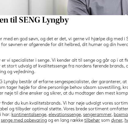
n til SENG Lyngby
r med en god søvn, og det er det, vi gerne vil hjælpe dig med i
for søvnen er afgørende for dit helbred, dit humør og din hverdag
 vi specialister i senge. Vi kender alt til senge og går op i at fi
 et stort udvalg af kvalitetssenge fra nordens førende brands, og 
ing og vejledning.
 Lyngby består af erfarne sengespecialister, der garanterer, at d
m tager højde for dine personlige behov såsom sovestilling, kr
ter nøje til dine ønsker og sikrer, at du modtager den mest kom
inder du kun kvalitetsbrands. Vi har nøje udvalgt vores sortimen
bel og tilbyder optimal støtte. Vores brede sortiment omfatter se
 har: 
kontinentalsenge
, 
elevationssenge
, 
sengerammer
, 
boxmad
 
senge med opbevaring
 og en lang række 
tilbehør
 som 
dyner
, 
h