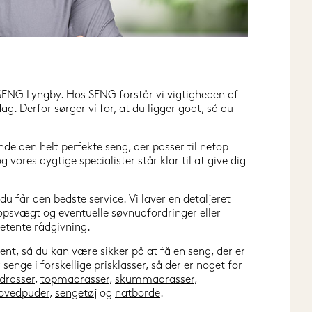
 SENG Lyngby. Hos SENG forstår vi vigtigheden af 
. Derfor sørger vi for, at du ligger godt, så du 
nde den helt perfekte seng, der passer til netop 
vores dygtige specialister står klar til at give dig 
u får den bedste service. Vi laver en detaljeret 
opsvægt og eventuelle søvnudfordringer eller 
petente rådgivning.
t, så du kan være sikker på at få en seng, der er 
nge i forskellige prisklasser, så der er noget for 
rasser
, 
topmadrasser
, 
skummadrasser,
ovedpuder
, 
sengetøj
 og 
natborde
.