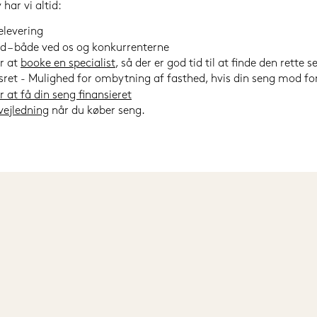
ar vi altid:
elevering
ed – både ved os og konkurrenterne
r at
booke en specialist
, så der er god tid til at finde den rette s
et - Mulighed for ombytning af fasthed, hvis din seng mod forv
 at få din seng finansieret
vejledning
når du køber seng.