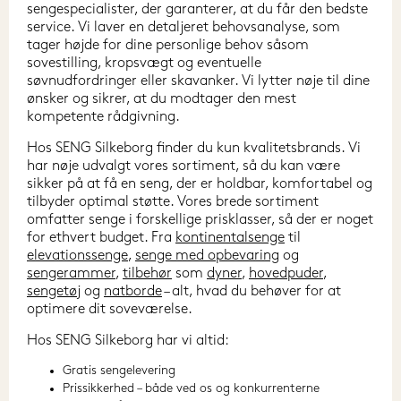
sengespecialister, der garanterer, at du får den bedste 
service. Vi laver en detaljeret behovsanalyse, som 
tager højde for dine personlige behov såsom 
sovestilling, kropsvægt og eventuelle 
søvnudfordringer eller skavanker. Vi lytter nøje til dine 
ønsker og sikrer, at du modtager den mest 
kompetente rådgivning.
Hos SENG Silkeborg finder du kun kvalitetsbrands. Vi 
har nøje udvalgt vores sortiment, så du kan være 
sikker på at få en seng, der er holdbar, komfortabel og 
tilbyder optimal støtte. Vores brede sortiment 
omfatter senge i forskellige prisklasser, så der er noget 
for ethvert budget. Fra 
kontinentalsenge
 til 
elevationssenge
, 
senge med opbevaring
 og 
sengerammer
, 
tilbehør
 som 
dyner
, 
hovedpuder
, 
sengetøj
 og 
natborde
 – alt, hvad du behøver for at 
optimere dit soveværelse.
Hos SENG Silkeborg har vi altid:
Gratis sengelevering
Prissikkerhed – både ved os og konkurrenterne