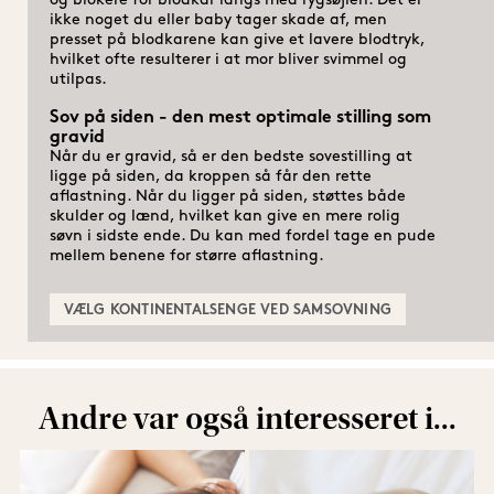
og blokere for blodkar langs med rygsøjlen. Det er 
ikke noget du eller baby tager skade af, men 
presset på blodkarene kan give et lavere blodtryk, 
hvilket ofte resulterer i at mor bliver svimmel og 
Sov på siden - den mest optimale stilling som
gravid
Når du er gravid, så er den bedste sovestilling at 
ligge på siden, da kroppen så får den rette 
aflastning. Når du ligger på siden, støttes både 
skulder og lænd, hvilket kan give en mere rolig 
søvn i sidste ende. Du kan med fordel tage en pude 
VÆLG KONTINENTALSENGE VED SAMSOVNING
Andre var også interesseret i...