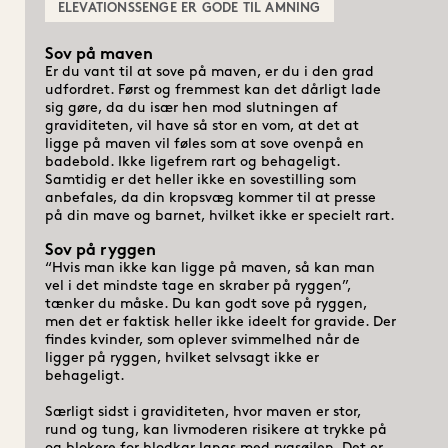
ELEVATIONSSENGE ER GODE TIL AMNING
Sov på maven
Er du vant til at sove på maven, er du i den grad 
udfordret. Først og fremmest kan det dårligt lade 
sig gøre, da du især hen mod slutningen af 
graviditeten, vil have så stor en vom, at det at 
ligge på maven vil føles som at sove ovenpå en 
badebold. Ikke ligefrem rart og behageligt. 
Samtidig er det heller ikke en sovestilling som 
anbefales, da din kropsvæg kommer til at presse 
Sov på ryggen
“Hvis man ikke kan ligge på maven, så kan man 
vel i det mindste tage en skraber på ryggen”, 
tænker du måske. Du kan godt sove på ryggen, 
men det er faktisk heller ikke ideelt for gravide. Der 
findes kvinder, som oplever svimmelhed når de 
ligger på ryggen, hvilket selvsagt ikke er 
behageligt.

Særligt sidst i graviditeten, hvor maven er stor, 
rund og tung, kan livmoderen risikere at trykke på 