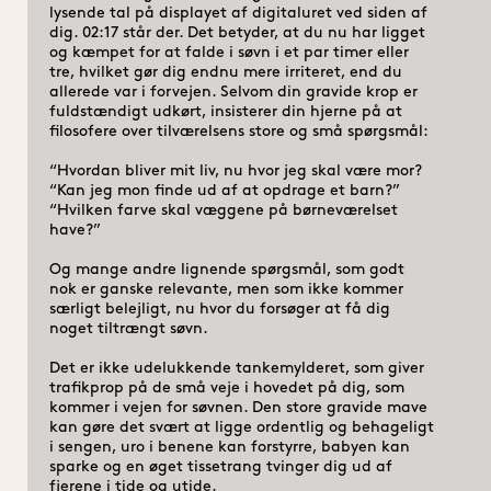
lysende tal på displayet af digitaluret ved siden af 
dig. 02:17 står der. Det betyder, at du nu har ligget 
og kæmpet for at falde i søvn i et par timer eller 
tre, hvilket gør dig endnu mere irriteret, end du 
allerede var i forvejen. Selvom din gravide krop er 
fuldstændigt udkørt, insisterer din hjerne på at 
filosofere over tilværelsens store og små spørgsmål:

“Hvordan bliver mit liv, nu hvor jeg skal være mor?

“Kan jeg mon finde ud af at opdrage et barn?”

“Hvilken farve skal væggene på børneværelset 
have?”

Og mange andre lignende spørgsmål, som godt 
nok er ganske relevante, men som ikke kommer 
særligt belejligt, nu hvor du forsøger at få dig 
noget tiltrængt søvn.

Det er ikke udelukkende tankemylderet, som giver 
trafikprop på de små veje i hovedet på dig, som 
kommer i vejen for søvnen. Den store gravide mave 
kan gøre det svært at ligge ordentlig og behageligt 
i sengen, uro i benene kan forstyrre, babyen kan 
sparke og en øget tissetrang tvinger dig ud af 
fjerene i tide og utide.
