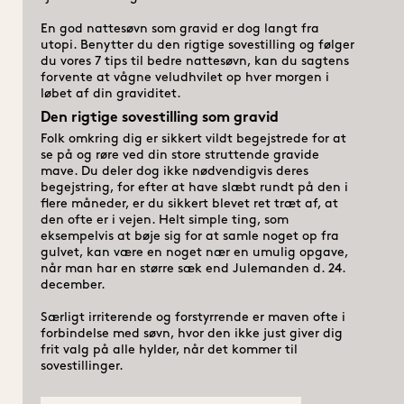
En god nattesøvn som gravid er dog langt fra 
utopi. Benytter du den rigtige sovestilling og følger 
du vores 7 tips til bedre nattesøvn, kan du sagtens 
forvente at vågne veludhvilet op hver morgen i 
Den rigtige sovestilling som gravid
Folk omkring dig er sikkert vildt begejstrede for at 
se på og røre ved din store struttende gravide 
mave. Du deler dog ikke nødvendigvis deres 
begejstring, for efter at have slæbt rundt på den i 
flere måneder, er du sikkert blevet ret træt af, at 
den ofte er i vejen. Helt simple ting, som 
eksempelvis at bøje sig for at samle noget op fra 
gulvet, kan være en noget nær en umulig opgave, 
når man har en større sæk end Julemanden d. 24. 
december.

Særligt irriterende og forstyrrende er maven ofte i 
forbindelse med søvn, hvor den ikke just giver dig 
frit valg på alle hylder, når det kommer til 