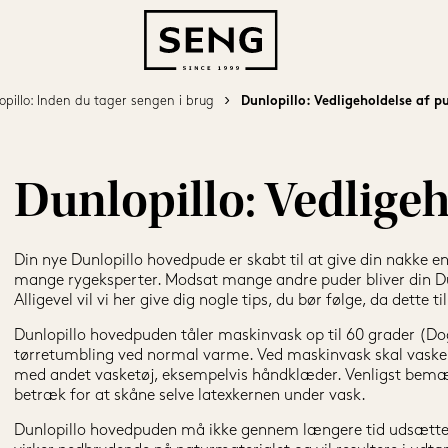
opillo: Inden du tager sengen i brug
Dunlopillo: Vedligeholdelse af p
nge
er
ntalsenge
Boxmadrasser
Latexmadrasser
Lagner
Valg af seng og tilbehør
Tilbud boxmadrasser
Opbevarin
Topmadras
Tilbehør ti
Inspiration
Tilbud se
80x200 cm
80x200 cm
Faconlagner
80x200 cm
80x200 cm
Sengegavle
uder
Tilbud dyner
Tilbud sen
90x200 cm
90x200 cm
Kuvertlagner
90x200 cm
90x200 cm
Sengeben
Dunlopillo: Vedligeh
120x200 cm
90x210 cm
Vådliggerlagner
90x210 cm
140x200 cm
Sokler
Alle tilbud
140x200 cm
140x200 cm
Vis alle lagner
120x200 cm
160x200 cm
Sengeborde
Din nye Dunlopillo hovedpude er skabt til at give din nakke en
160x200 cm
160x200 cm
140x200 cm
180x200 cm
Sengebunde
mange rygeksperter. Modsat mange andre puder bliver din Dun
Alligevel vil vi her give dig nogle tips, du bør følge, da dette t
180x200 cm
180x200 cm
160x200 cm
180x210 cm
Sengestel
Dunlopillo hovedpuden tåler maskinvask op til 60 grader (Dog
180x210 cm
180x210 cm
180x200 cm
210x210 cm
Sengebænk
tørretumbling ved normal varme. Ved maskinvask skal vaskem
210x210 cm
Vis alle størrelser
180x210 cm
Vis alle størr
med andet vasketøj, eksempelvis håndklæder. Venligst bemærk
betræk for at skåne selve latexkernen under vask.
Vis alle størrelser
Vis alle størr
Dunlopillo hovedpuden må ikke gennem længere tid udsættes for