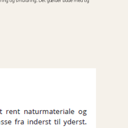
ørring og smuldring. Det gælder både med og 