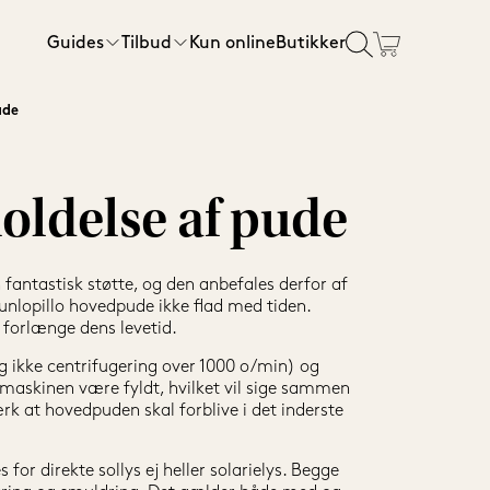
Guides
Tilbud
Kun online
Butikker
ude
gssenge
ser
l sengen
ngerammer
Sengerammer
Rullemadrasser
Tilbehør
Certificeringer
Tilbud topmadrasser
80x200 cm
80x200 cm
Sengelamper
getøj
Tilbud lagner
90x200 cm
90x200 cm
Kølende produkter
oldelse af pude
120x200 cm
140x200 cm
Wellness produkter
140x200 cm
160x200 cm
Gavekort
 fantastisk støtte, og den anbefales derfor af 
160x200 cm
180x200 cm
Se alle tilbehørsvarer
lopillo hovedpude ikke flad med tiden. 
il forlænge dens levetid.
180x200 cm
180x210 cm
 ikke centrifugering over 1000 o/min) og 
e
180x210 cm
210x210 cm
askinen være fyldt, hvilket vil sige sammen 
elser
200x210 cm
Vis alle størrelser
 at hovedpuden skal forblive i det inderste 
elser
Vis alle størrelser
 direkte sollys ej heller solarielys. Begge 