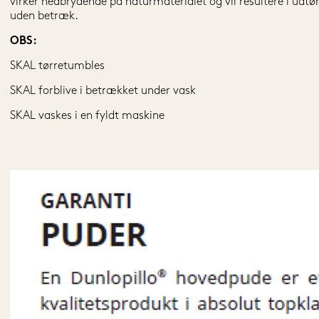
virker nedbrydende på naturmaterialet og vil resultere i udt
uden betræk.
OBS:
SKAL tørretumbles
SKAL forblive i betrækket under vask
SKAL vaskes i en fyldt maskine