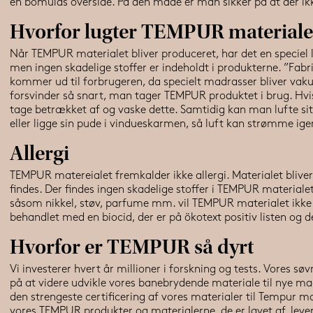
en bomulds overside. På den måde er man sikker på at der 
Hvorfor lugter TEMPUR materialet,
Når TEMPUR materialet bliver produceret, har det en speciel l
men ingen skadelige stoffer er indeholdt i produkterne. ”Fabrik
kommer ud til forbrugeren, da specielt madrasser bliver vak
forsvinder så snart, man tager TEMPUR produktet i brug. Hvis
tage betrækket af og vaske dette. Samtidig kan man lufte sit 
eller ligge sin pude i vindueskarmen, så luft kan strømme ig
Allergi
TEMPUR matereialet fremkalder ikke allergi. Materialet blive
findes. Der findes ingen skadelige stoffer i TEMPUR materialet.
såsom nikkel, støv, parfume mm. vil TEMPUR materialet ikke 
behandlet med en biocid, der er på ökotext positiv listen og 
Hvorfor er TEMPUR så dyrt
Vi investerer hvert år millioner i forskning og tests. Vores sø
på at videre udvikle vores banebrydende materiale til nye ma
den strengeste certificering af vores materialer til Tempur ma
vores TEMPUR produkter og materialerne, de er lavet af, lever o