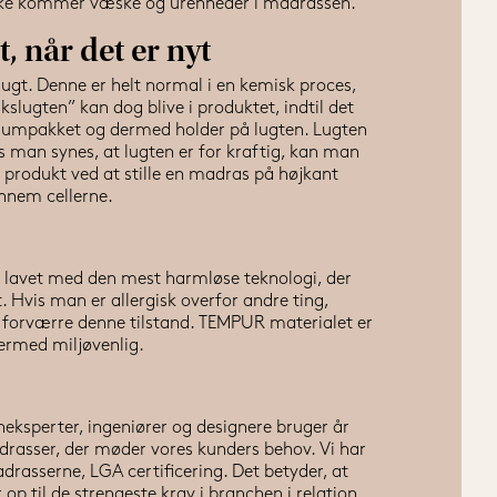
ikke kommer væske og urenheder i madrassen.
 når det er nyt
ugt. Denne er helt normal i en kemisk proces, 
slugten” kan dog blive i produktet, indtil det 
uumpakket og dermed holder på lugten. Lugten 
 man synes, at lugten er for kraftig, kan man 
produkt ved at stille en madras på højkant 
ennem cellerne.
r lavet med den mest harmløse teknologi, der 
 Hvis man er allergisk overfor andre ting, 
forværre denne tilstand. TEMPUR materialet er 
dermed miljøvenlig.
vneksperter, ingeniører og designere bruger år 
drasser, der møder vores kunders behov. Vi har 
drasserne, LGA certificering. Det betyder, at 
p til de strengeste krav i branchen i relation 