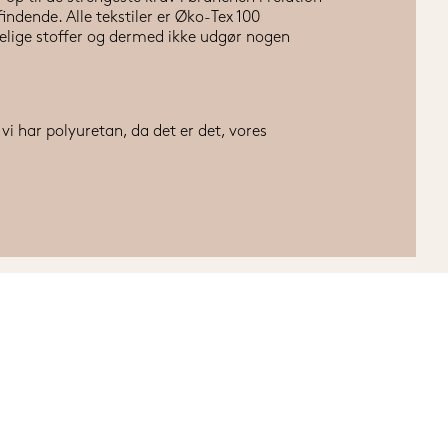
indende. Alle tekstiler er Øko-Tex 100 
delige stoffer og dermed ikke udgør nogen 
 vi har polyuretan, da det er det, vores 