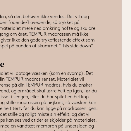
 så den behøver ikke vendes. Det vil dog 
den fodende/hovedende, så trykket på 
 materialet mere ned omkring hofte og skuldre 
n gang om året. TEMPUR madrassen må ikke 
iver ikke den gode trykaflastende effekt som 
pel på bunden af skummet ”This side down”, 
e
alet vil optage væsken (som en svamp). Det 
in TEMPUR madras renset. Materialet vil 
 rense på din TEMPUR madras, hvis du ønsker 
d, og området skal tørre helt op igen, før du 
sset i sengen, eller du har spildt en hel kop 
g stille madrassen på højkant, så væsken kan 
 helt tørt, før du kan ligge på madrassen igen. 
stille og roligt miste sin effekt, og det vil 
ps kan ses ved at der er skjolder på materialet. 
en med en vandtæt membran på undersiden og 