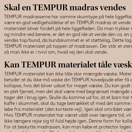
Skal en TEMPUR madras vendes
TEMPUR madrasserne har samme skumtype på hele liggefladen,
være en god vedligeholdelse af en TEMPUR madras at vende 
materialet bliver fordelt på hele liggefladen. Da man trykker
og mindre ved benene, er det en god ide at vende den ca. e
vendes top/bund, da bundskummet er et støttelag. Dette lag g
TEMPUR materialet på toppen af madrassen. Der står et stem
så man ikke er i tvivl om, hvad vej den skal vende.
Kan TEMPUR materialet tåle væsk
TEMPUR materialet kan ikke tåle stor mængde væske. Materi
betyder at du ikke må vaske din TEMPUR hovedpude eller få d
kollapse, hvis det bliver udsat for meget væske. Du kan godt
en plet fjernet, men det skal være med begrænset mængde van
tager det i brug igen. Skulle du komme ud for, at et barn har ti
kaffe i skummet, skal du tage betrækket af med det samme o
løbe fra materialet (den korteste vej). Igen skal området være
Hvis TEMPUR materialet har været vådt over længere tid, vil det 
ikke længere rejse sig til fuld højde igen. Denne form for kolla
For at beskytte madrassen, kan man købe et protector lag