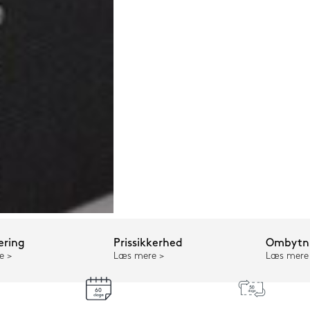
ering
Prissikkerhed
Ombytni
e
Læs mere
Læs mere