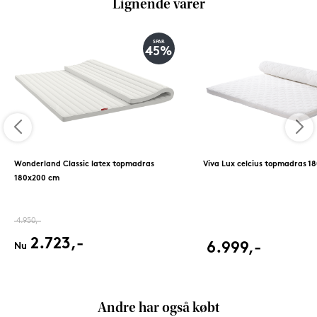
Lignende varer
SPAR
45%
Wonderland Classic latex topmadras
Viva Lux celcius topmadras 1
180x200 cm
4.950,-
2.723,-
6.999,-
Nu
Andre har også købt