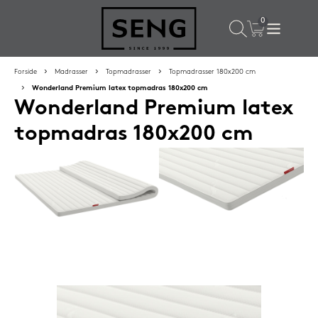
×
Populære valg til dig
Forside
Madrasser
Topmadrasser
Topmadrasser 180x200 cm
Wonderland Premium latex topmadras 180x200 cm
Wonderland Premium latex
SPAR
16%
topmadras 180x200 cm
Silvana Support hovedpude 50x65 cm Grenat (rød)
1.419,-