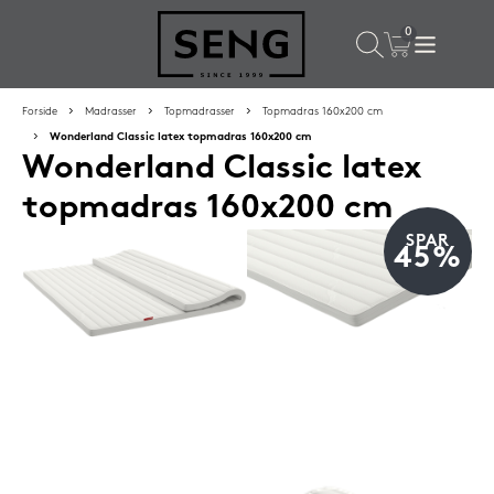
×
Populære valg til dig
Forside
Madrasser
Topmadrasser
Topmadras 160x200 cm
Wonderland Classic latex topmadras 160x200 cm
Wonderland Classic latex
SPAR
16%
topmadras 160x200 cm
SPAR
45%
Silvana Support hovedpude 50x65 cm Grenat (rød)
1.419,-