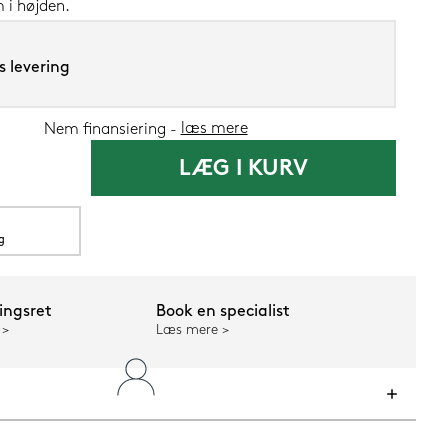
 i højden.
s levering
Silvana Suppo
læs mere
Nem finansiering
LÆG I KURV
1.419,-
1.199
g
Nu
ngsret
Book en specialist
Læs mere