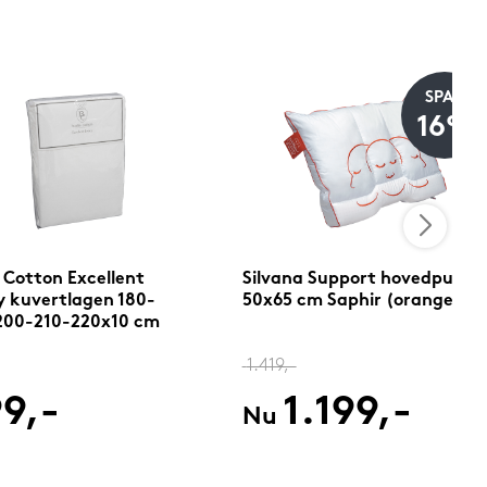
SPAR
16%
 Cotton Excellent
Silvana Support hovedpude
y kuvertlagen 180-
50x65 cm Saphir (orange)
200-210-220x10 cm
1.419,-
9,-
1.199,-
Nu