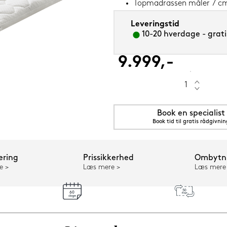
Topmadrassen måler 7 cm
Leveringstid
10-20 hverdage - grati
9.999,-
50 cm
Book en specialist
Book tid til gratis rådgivnin
ering
Prissikkerhed
Ombytni
e
Læs mere
Læs mere