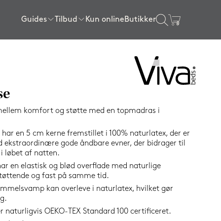
Guides
Tilbud
Kun online
Butikker
×
gssenge
ser
l sengen
ngerammer
Sengerammer
Rullemadrasser
Tilbehør
Certificeringer
Tilbud topmadrasser
80x200 cm
80x200 cm
Sengelamper
getøj
Tilbud lagner
SPAR
90x200 cm
90x200 cm
Kølende produkter
se
50%
120x200 cm
140x200 cm
Wellness produkter
mellem komfort og støtte med en topmadras i
140x200 cm
160x200 cm
Gavekort
r en 5 cm kerne fremstillet i 100% naturlatex, der er
160x200 cm
180x200 cm
Se alle tilbehørsvarer
d ekstraordinære gode åndbare evner, der bidrager til
180x200 cm
180x210 cm
 løbet af natten.
 en elastisk og blød overflade med naturlige
e
180x210 cm
210x210 cm
 støttende og fast på samme tid.
elser
200x210 cm
Vis alle størrelser
kimmelsvamp kan overleve i naturlatex, hvilket gør
elser
Vis alle størrelser
g.
naturligvis OEKO-TEX Standard 100 certificeret.