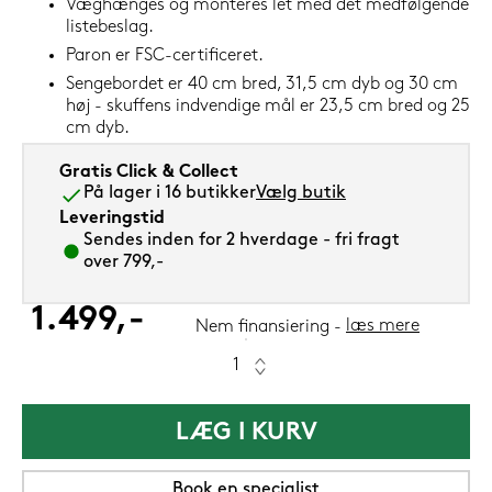
Væghænges og monteres let med det medfølgende
listebeslag.
Paron er FSC-certificeret.
Sengebordet er 40 cm bred, 31,5 cm dyb og 30 cm
høj - skuffens indvendige mål er 23,5 cm bred og 25
cm dyb.
Gratis Click & Collect
På lager i 16 butikker
Vælg butik
Leveringstid
Sendes inden for 2 hverdage - fri fragt
over 799,-
1.499,-
læs mere
Nem finansiering
LÆG I KURV
Book en specialist