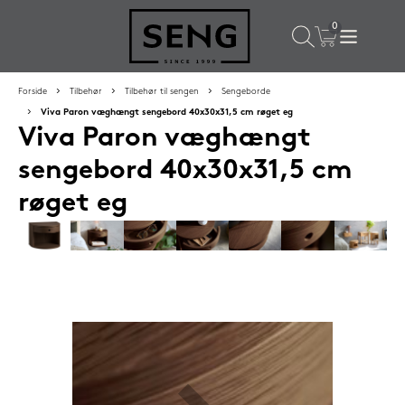
×
Populære valg til dig
Forside
Tilbehør
Tilbehør til sengen
Sengeborde
Viva Paron væghængt sengebord 40x30x31,5 cm røget eg
Viva Paron væghængt
SPAR
50%
sengebord 40x30x31,5 cm
røget eg
SENG PureCurve hovedpude 38x50 cm
1.199,-