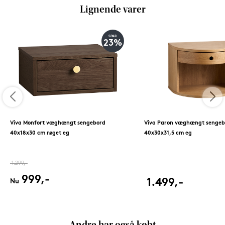
Lignende varer
SPAR
23%
Viva Monfort væghængt sengebord
Viva Paron væghængt sengeb
40x18x30 cm røget eg
40x30x31,5 cm eg
1.299,-
999,-
1.499,-
Nu