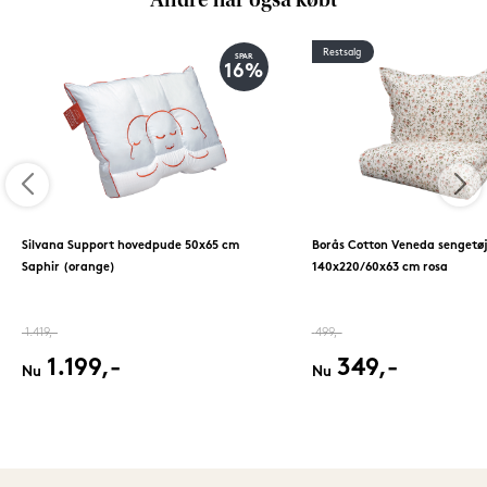
Andre har også købt
Restsalg
SPAR
16%
Silvana Support hovedpude 50x65 cm
Borås Cotton Veneda sengetø
Saphir (orange)
140x220/60x63 cm rosa
1.419,-
499,-
1.199,-
349,-
Nu
Nu