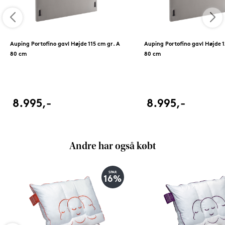
Auping Portofino gavl Højde 115 cm gr. A
Auping Portofino gavl Højde 1
80 cm
80 cm
8.995,-
8.995,-
Andre har også købt
SPAR
16%