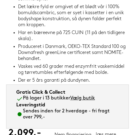
Det lækre fyld er omgivet af et blødt vår i 100%
bomuldscambric, som er syet i kassetter i en unik
bodyshape konstruktion, så dynen falder perfekt
om kroppen.
Har en bæreevne på 725 CUIN (11 på den tidligere
skala).
Produceret i Danmark, OEKO-TEX Standard 100 og
Downafresh greenLine certificeret samt NOMITE-
behandlet.
Vaskes ved 60 grader med enzymfrit vaskemiddel
og tørretumbles efterfølgende med bolde.
Der er 5 års garanti på dundynen.
Gratis Click & Collect
På lager i 13 butikker
Vælg butik
Leveringstid
Sendes inden for 2 hverdage - fri fragt
over 799,-
2.099,-
læs mere
Nem finansiering