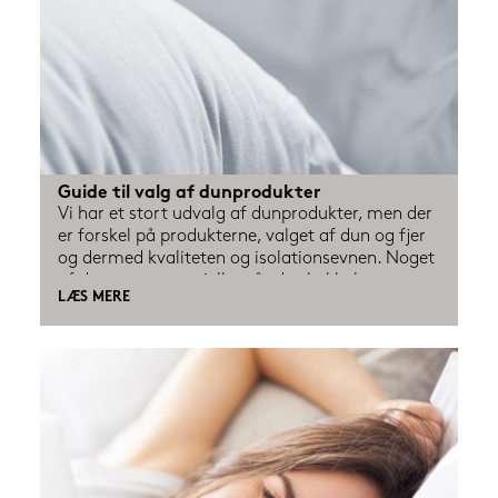
Guide til valg af dunprodukter
Vi har et stort udvalg af dunprodukter, men der 
er forskel på produkterne, valget af dun og fjer 
og dermed kvaliteten og isolationsevnen. Noget 
af det mest essentielle, når du skal købe et 
LÆS MERE
dunprodukt er, at man køber fra en dansk 
producent. Kvaliteten på danske produkter er 
meget bedre end udenlandske produkter.