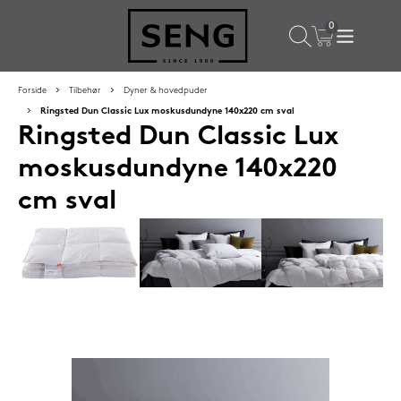
×
Populære valg til dig
Forside
Tilbehør
Dyner & hovedpuder
Ringsted Dun Classic Lux moskusdundyne 140x220 cm sval
Ringsted Dun Classic Lux
SPAR
16%
moskusdundyne 140x220
cm sval
Silvana Support hovedpude 50x65 cm Saphir (orange)
1.419,-