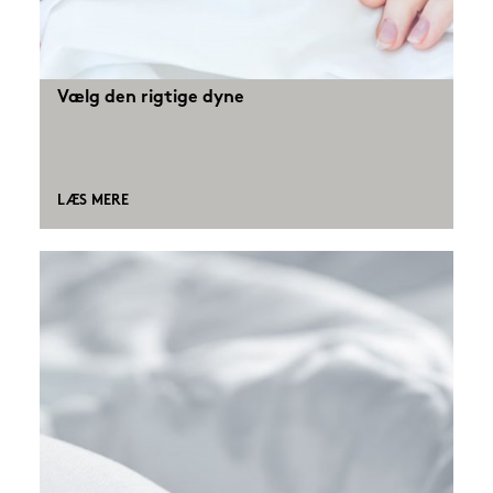
Vælg den rigtige dyne
LÆS MERE