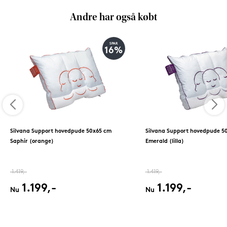
Andre har også købt
SPAR
16%
Silvana Support hovedpude 50x65 cm
Silvana Support hovedpude 5
Saphir (orange)
Emerald (lilla)
1.419,-
1.419,-
1.199,-
1.199,-
Nu
Nu