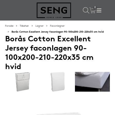
×
Populære valg til dig
Forside
Tilbehør
Lagner
Faconlagner
Borås Cotton Excellent Jersey faconlagen 90-100x200-210-220x35 cm hvid
Borås Cotton Excellent
SPAR
50%
Jersey faconlagen 90-
100x200-210-220x35 cm
hvid
SENG PureCurve hovedpude 38x50 cm
1.199,-