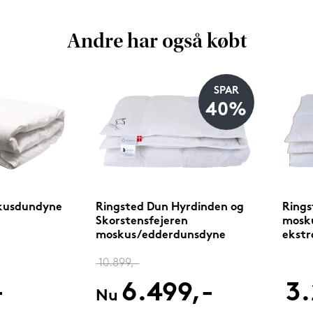
Andre har også købt
SPAR
40%
kusdundyne
Ringsted Dun Hyrdinden og
Rings
Skorstensfejeren
mosk
moskus/edderdunsdyne
ekstra
200x220 cm lun
bomul
10.899,-
-
6.499,-
3.
Nu