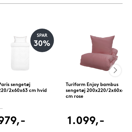
SPAR
30%
Paris sengetøj
Turiform Enjoy bambus
220/2x60x63 cm hvid
sengetøj 200x220/2x60x63
cm rose
,-
979,-
1.099,-