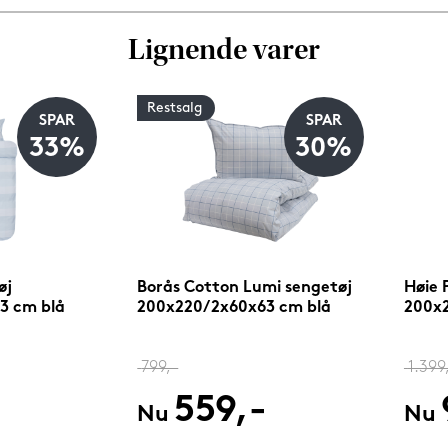
Lignende varer
Restsalg
SPAR
SPAR
33%
30%
øj
Borås Cotton Lumi sengetøj
Høie 
3 cm blå
200x220/2x60x63 cm blå
200x
799,-
1.399
-
559,-
Nu
Nu