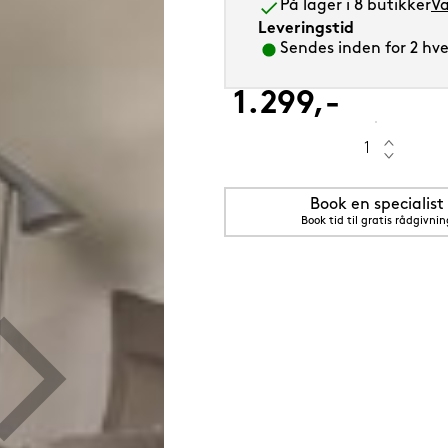
På lager i 8 butikker
Væ
Leveringstid
Sendes inden for 2 hver
1.299,-
5 cm Saphir (orange)
Book en specialist
Book tid til gratis rådgivnin