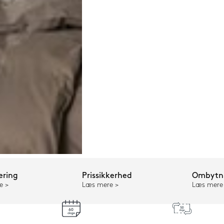
ering
Prissikkerhed
Ombytni
e
Læs mere
Læs mere