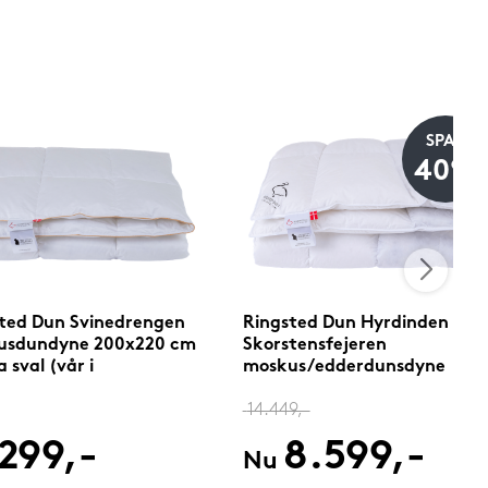
SPAR
40%
ted Dun Svinedrengen
Ringsted Dun Hyrdinden og
usdundyne 200x220 cm
Skorstensfejeren
 sval (vår i
moskus/edderdunsdyne
dsbatist)
200x220 cm varm
14.449,-
299,-
8.599,-
Nu