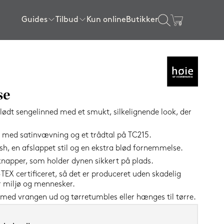
Guides
Tilbud
Kun online
Butikker
×
gssenge
ser
l sengen
ngerammer
Sengerammer
Rullemadrasser
Tilbehør
Certificeringer
Tilbud topmadrasser
80x200 cm
80x200 cm
Sengelamper
getøj
Tilbud lagner
SPAR
90x200 cm
90x200 cm
Kølende produkter
se
16%
120x200 cm
140x200 cm
Wellness produkter
lødt sengelinned med et smukt, silkelignende look, der
140x200 cm
160x200 cm
Gavekort
d med satinvævning og et trådtal på TC215.
160x200 cm
180x200 cm
Se alle tilbehørsvarer
sh, en afslappet stil og en ekstra blød fornemmelse.
180x200 cm
180x210 cm
napper, som holder dynen sikkert på plads.
e
180x210 cm
210x210 cm
X certificeret, så det er produceret uden skadelig
 miljø og mennesker.
elser
200x210 cm
Vis alle størrelser
med vrangen ud og tørretumbles eller hænges til tørre.
elser
Vis alle størrelser