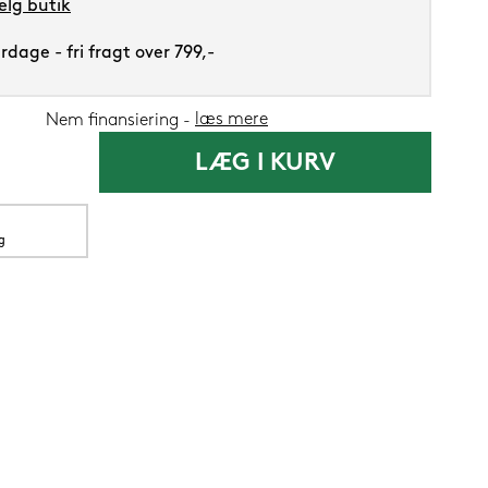
lg butik
dage - fri fragt over 799,-
læs mere
Nem finansiering
Silvana Suppo
LÆG I KURV
1.419,-
g
1.199
Nu