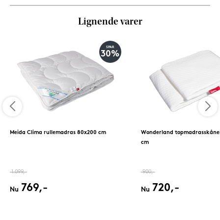
Lignende varer
SPAR
30%
Meida Clima rullemadras 80x200 cm
Wonderland topmadrasskåne
cm
1.099,-
900,-
769,-
720,-
Nu
Nu