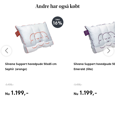
Andre har også købt
SPAR
16%
Silvana Support hovedpude 50x65 cm
Silvana Support hovedpude 5
Saphir (orange)
Emerald (lilla)
1.419,-
1.419,-
1.199,-
1.199,-
Nu
Nu