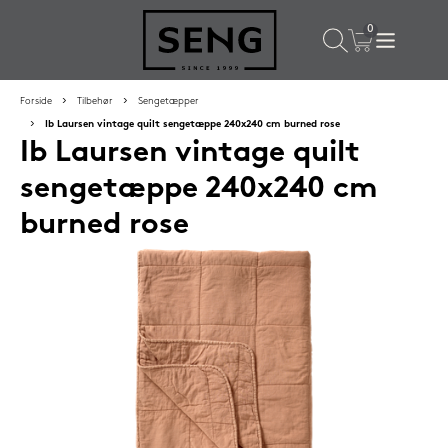
×
Populære valg til dig
Forside
Tilbehør
Sengetæpper
Ib Laursen vintage quilt sengetæppe 240x240 cm burned rose
Ib Laursen vintage quilt
SPAR
16%
sengetæppe 240x240 cm
burned rose
Silvana Support hovedpude 50x65 cm Saphir (orange)
1.419,-