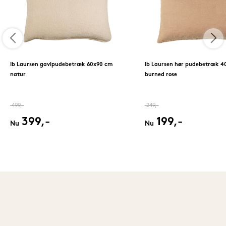
Ib Laursen gavlpudebetræk 60x90 cm
Ib Laursen hør pudebetræk 4
natur
burned rose
499,-
249,-
399,-
199,-
Nu
Nu