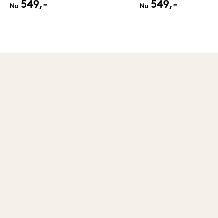
549,-
549,-
Nu
Nu