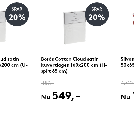
SPAR
SPAR
20%
20%
ud satin
Borås Cotton Cloud satin
Silva
x200 cm (U-
kuvertlagen 160x200 cm (H-
50x65
split 65 cm)
689,-
1.419,
-
549,-
Nu
Nu