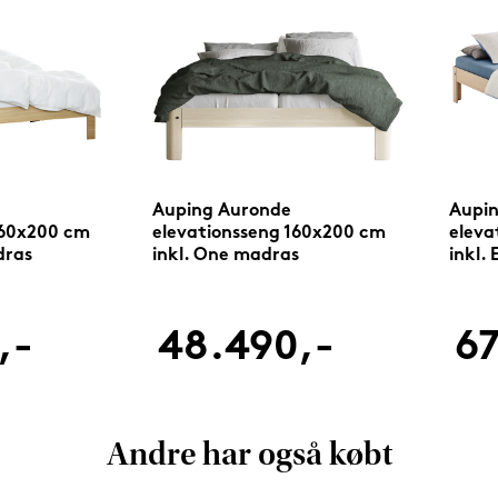
Auping Auronde
Aupi
160x200 cm
elevationsseng 160x200 cm
eleva
dras
inkl. One madras
inkl.
,-
48.490,-
67
Andre har også købt