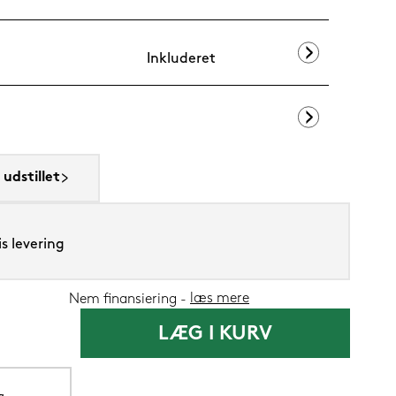
Inkluderet
Silvana Suppo
udstillet
1.419,-
1.199
Nu
s levering
læs mere
Nem finansiering
LÆG I KURV