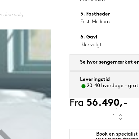
Fastheder
e dine valg
Fast-Medium
Gavl
5 cm Saphir (orange)
Ikke valgt
Se hvor sengemærket er 
Leveringstid
20-40 hverdage - grati
Fra
56.490,-
Book en specialist