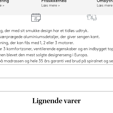
ering
Prissikkerhed
Ombytni
e
Læs mere
Læs mere
g, der med sit smukke design har et tidløs udtryk.
særprægede aluminiumsdetaljer, der giver sengen kant.
g, der kan fås med 1, 2 eller 3 motorer.
har 3 komfortzoner, ventilerende egenskaber og en indbygget t
 hen blevet den mest solgte designerseng i Europa.
i på madrassen og hele 35 års garanti ved brud på spiralnet og
Lignende varer