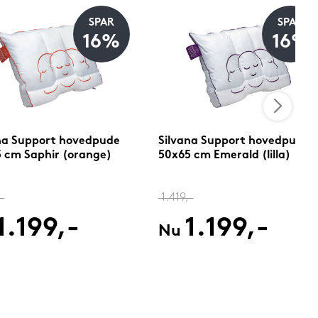
SPAR
SPAR
16%
16%
na Support hovedpude
Silvana Support hovedpude
 cm Saphir (orange)
50x65 cm Emerald (lilla)
-
1.419,-
1.199,-
1.199,-
Nu