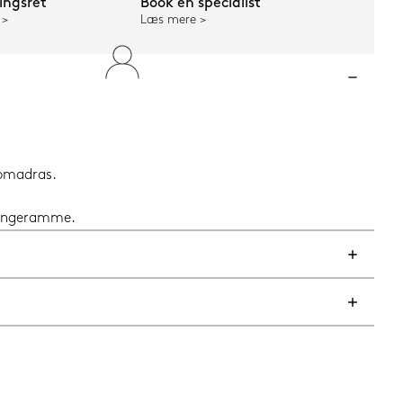
ngsret
Book en specialist
Læs mere
opmadras.
 sengeramme.