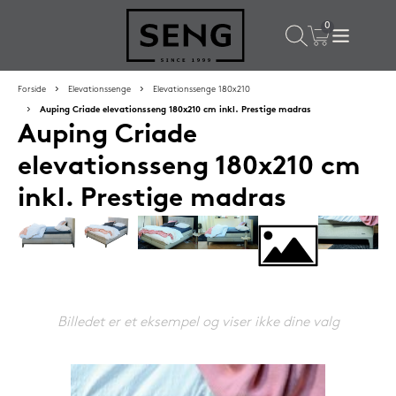
×
Populære valg til dig
Forside
Elevationssenge
Elevationssenge 180x210
Auping Criade elevationsseng 180x210 cm inkl. Prestige madras
Auping Criade
SPAR
16%
elevationsseng 180x210 cm
inkl. Prestige madras
Silvana Support hovedpude 50x65 cm Grenat (rød)
Billedet er et eksempel og viser ikke dine valg
1.419,-