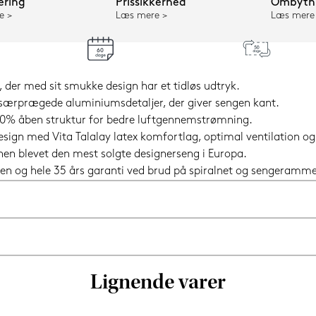
ering
Prissikkerhed
Ombytni
e
Læs mere
Læs mere
der med sit smukke design har et tidløs udtryk.
særprægede aluminiumsdetaljer, der giver sengen kant.
n 80% åben struktur for bedre luftgennemstrømning.
design med Vita Talalay latex komfortlag, optimal ventilation 
 hen blevet den mest solgte designerseng i Europa.
en og hele 35 års garanti ved brud på spiralnet og sengeramme
Lignende varer