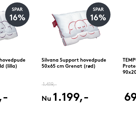
SPAR
SPAR
16%
16%
 hovedpude
Silvana Support hovedpude
TEMPU
 (lilla)
50x65 cm Grenat (rød)
Prote
90x2
1.419,-
,-
1.199,-
69
Nu