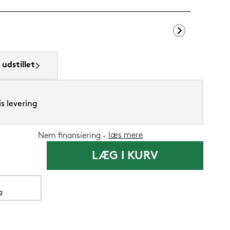
SENG PureCur
udstillet
1.199,-
s levering
599,
Nu
læs mere
Nem finansiering
LÆG I KURV
g