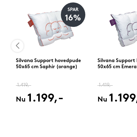
SPAR
16%
0
Silvana Support hovedpude
Silvana Support
50x65 cm Saphir (orange)
50x65 cm Emerald
1.419,-
1.419,-
1.199,-
1.199
Nu
Nu