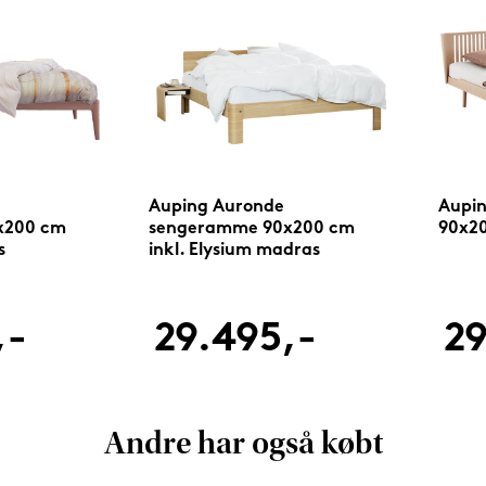
Auping Auronde
Aupi
x200 cm
sengeramme 90x200 cm
90x20
s
inkl. Elysium madras
,-
29.495,-
29
Andre har også købt