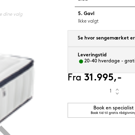
Gavl
e dine valg
Ikke valgt
 cm Flourine (blå)
Se hvor sengemærket er 
Leveringstid
20-40 hverdage - grati
Fra
31.995,-
Book en specialist
Book tid til gratis rådgivnin