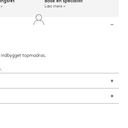
ngsret
Book en specialist
Læs mere
og indbygget topmadras.
.