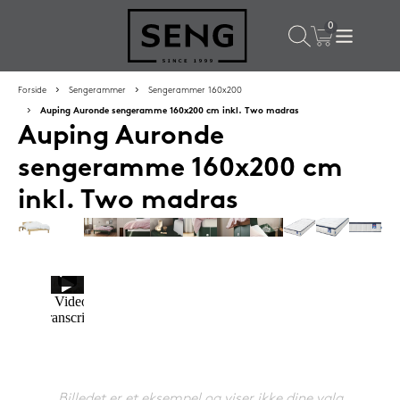
×
Populære valg til dig
Forside
Sengerammer
Sengerammer 160x200
Auping Auronde sengeramme 160x200 cm inkl. Two madras
Auping Auronde
SPAR
16%
sengeramme 160x200 cm
inkl. Two madras
Silvana Support hovedpude 50x65 cm Grenat (rød)
1.419,-
Billedet er et eksempel og viser ikke dine valg