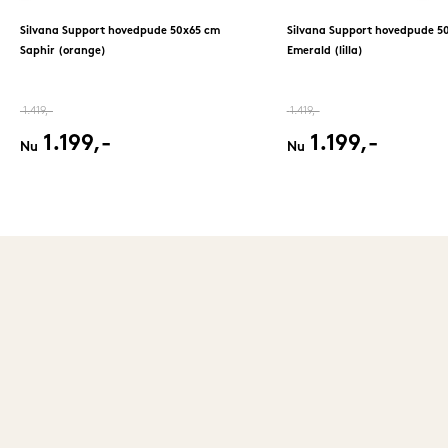
Silvana Support hovedpude 50x65 cm
Silvana Support hovedpude 5
Saphir (orange)
Emerald (lilla)
1.419,-
1.419,-
1.199,-
1.199,-
Nu
Nu