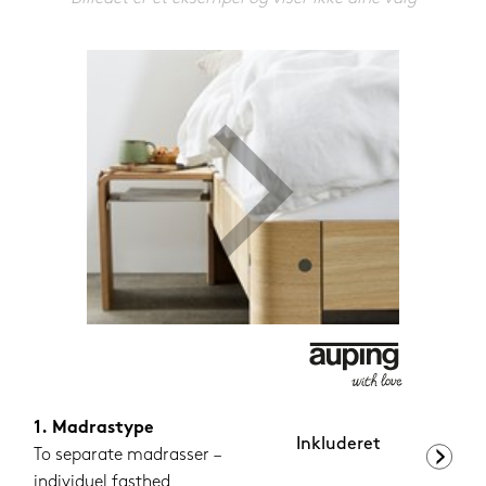
599,-
Nu
Madrastype
Inkluderet
To separate madrasser –
individuel fasthed