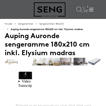
×
Populære valg til dig
Forside
Sengerammer
Sengerammer 180x210
Auping Auronde sengeramme 180x210 cm inkl. Elysium madras
Auping Auronde
SPAR
50%
sengeramme 180x210 cm
inkl. Elysium madras
SENG PureCurve hovedpude 38x50 cm
1.199,-
Billedet er et eksempel og viser ikke dine valg