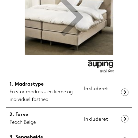
1.199,-
Nu
Madrastype
Inkluderet
En stor madras – én kerne og
individuel fasthed
Farve
Inkluderet
Peach Beige
Sengehøjde