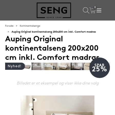
×
Populære valg til dig
Forside
Kontinentalsenge
Auping Original kontinentalseng 200x200 cm inkl. Comfort madras
Auping Original
SPAR
16%
kontinentalseng 200x200
cm inkl. Comfort madras
SPAR
Nyhed!
25%
Billedet er et eksempel og viser ikke dine valg
Silvana Support hovedpude 50x65 cm Flourine (blå)
1.419,-