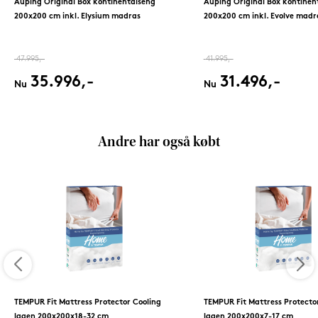
Auping Original Box kontinentalseng
Auping Original Box kontinen
200x200 cm inkl. Elysium madras
200x200 cm inkl. Evolve madr
47.995,-
41.995,-
35.996,-
31.496,-
Nu
Nu
Andre har også købt
TEMPUR Fit Mattress Protector Cooling
TEMPUR Fit Mattress Protecto
lagen 200x200x18-32 cm
lagen 200x200x7-17 cm