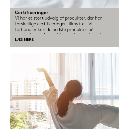
Certificeringer
Vi har et stort udvalg af produkter, der har 
forskellige certificeringer tilknyttet. Vi 
forhandler kun de bedste produkter på 
markedet og det gælder også produkter der er 
LÆS MERE
certificeret, så de passer på både dit helbred 
samt miljøet. Men det kan være svært at holde 
styr på, hvad de forskellige certificeringer 
betyder og især hvad det betyder for din 
oplevelse af produktet i sidste ende.