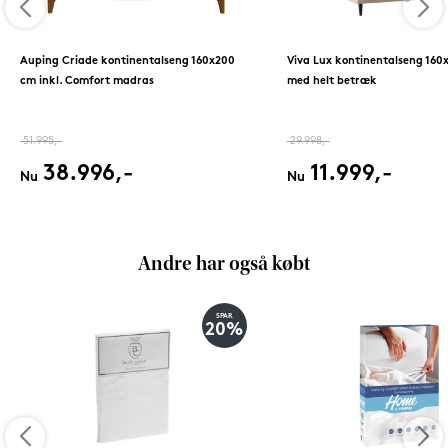
Auping Criade kontinentalseng 160x200
Viva Lux kontinentalseng 160
cm inkl. Comfort madras
med helt betræk
51.995,-
29.998,-
38.996,-
11.999,-
Nu
Nu
Andre har også købt
SPAR
20%