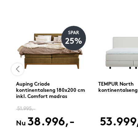
SPAR
%
25%
Auping Criade
TEMPUR North
cm
kontinentalseng 180x200 cm
kontinentalseng
inkl. Comfort madras
51.995,-
38.996,-
53.999
Nu