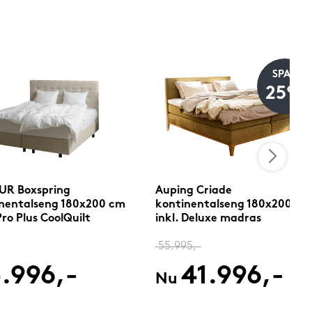
SPAR
25%
UR Boxspring
Auping Criade
nentalseng 180x200 cm
kontinentalseng 180x200 cm
Pro Plus CoolQuilt
inkl. Deluxe madras
madras
55.995,-
.996,-
41.996,-
Nu