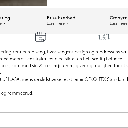
ering
Prissikkerhed
Ombytni
e
Læs mere
Læs mere
pring kontinentalseng, hvor sengens design og madrassens v
ed madrassens trykaflastning sikrer en helt særlig balance.
as, som med sin 25 cm høje kerne, giver rig mulighed for at s
.
 af NASA, mens de slidstærke tekstiler er OEKO-TEX Standard 10
e- og rammebrud.