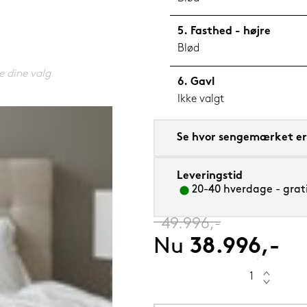
Fasthed - højre
Blød
e dine valg
Gavl
5 cm Saphir (orange)
Ikke valgt
Se hvor sengemærket er 
Leveringstid
20-40 hverdage - grati
‎
49.996,-
Nu
38.996,-