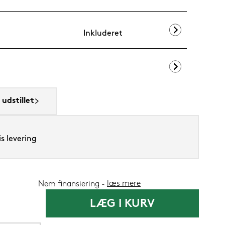
Inkluderet
Silvana Suppo
udstillet
1.419,-
1.199
Nu
s levering
læs mere
Nem finansiering
LÆG I KURV