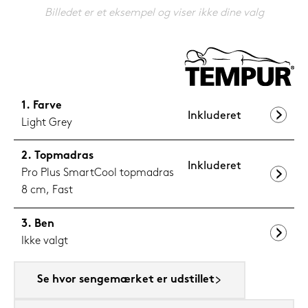
1.199,-
Billedet er et eksempel og viser ikke dine valg
Nu
Farve
Inkluderet
Light Grey
Topmadras
Inkluderet
Pro Plus SmartCool topmadras
8 cm, Fast
Ben
Ikke valgt
Se hvor sengemærket er udstillet