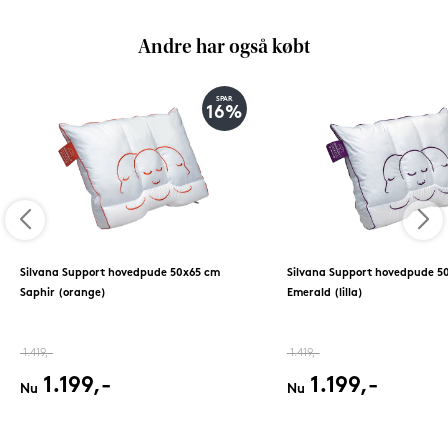
Andre har også købt
SPAR
16%
Silvana Support hovedpude 50x65 cm
Silvana Support hovedpude 5
Saphir (orange)
Emerald (lilla)
1.419,-
1.419,-
1.199,-
1.199,-
Nu
Nu