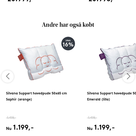
Andre har også købt
SPAR
16%
Silvana Support hovedpude 50x65 cm
Silvana Support hovedpude 5
Saphir (orange)
Emerald (lilla)
1.419,-
1.419,-
1.199,-
1.199,-
Nu
Nu