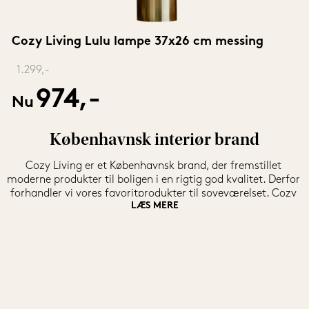
Cozy Living Lulu lampe 37x26 cm messing
‎ 
1.299,-
974,-
Nu
Københavnsk interiør brand
Cozy Living er et Københavnsk brand, der fremstillet 
moderne produkter til boligen i en rigtig god kvalitet. Derfor 
forhandler vi vores favoritprodukter til soveværelset. Cozy 
LÆS MERE
Living er et relativt nyt interiør brand i Danmark, men har 
på den korte tid stadfæstet deres plads på det danske 
interiør og møbelmarked. De har stort fokus på smukke og 
farverige tekstiler såsom, puder, plaider, sengetæppe mm.
Brandet er et ungt interiør brand som introducerer en unik 
og hyggelig livsstil med enestående fornemmelse og 
udseende. Sjælen i selve designet kendetegnes af netop de 