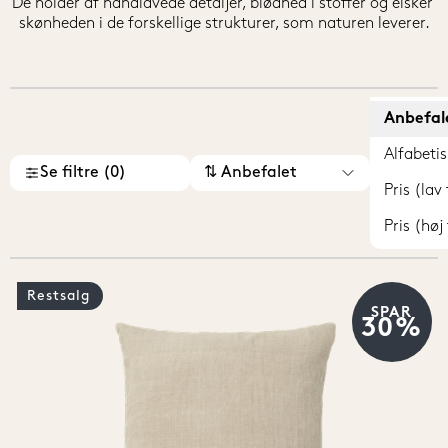
De holder af håndlavede detaljer, blødhed i stoffer og elsker 
skønheden i de forskellige strukturer, som naturen leverer.
Anbefal
Alfabetis
Se filtre (0)
⇅ Anbefalet
Pris (lav 
Pris (høj 
Restsalg
SPAR
30%