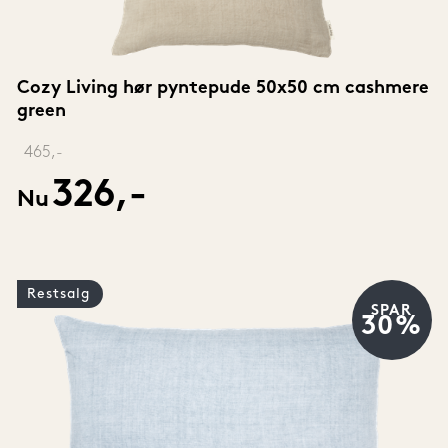
Cozy Living hør pyntepude 50x50 cm cashmere 
green
‎ 
465,-
326,-
Nu
Restsalg
SPAR
30%