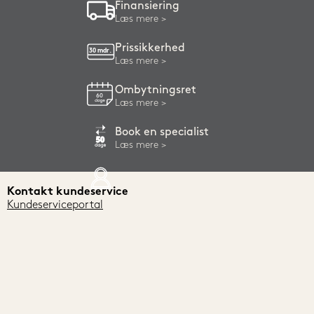
Finansiering
Læs mere
Prissikkerhed
Læs mere
Ombytningsret
Læs mere
Book en specialist
Læs mere
Kontakt kundeservice
Kundeserviceportal
+45 88 53 41 40
Hjælp & support
Sortiment
Butikker og åbningstider
Elevationssenge
Book en specialist
Kontinentalsenge