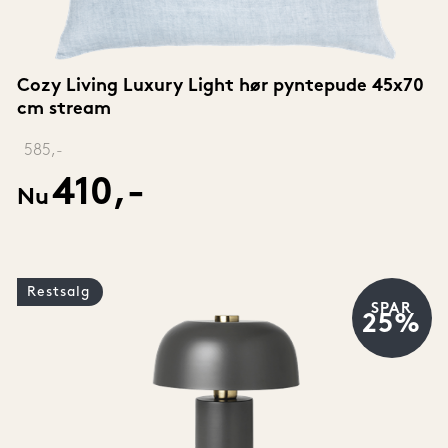
Cozy Living Luxury Light hør pyntepude 45x70 
cm stream
‎ 
585,-
410,-
Nu
Restsalg
SPAR
25%