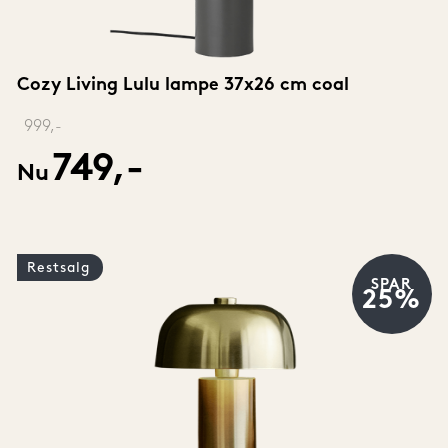
Cozy Living Lulu lampe 37x26 cm coal
‎ 
999,-
749,-
Nu
Restsalg
SPAR
25%