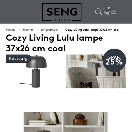
×
Populære valg til dig
Forside
Tilbehør
Sengelamper
Cozy Living Lulu lampe 37x26 cm coal
Cozy Living Lulu lampe
SPAR
59%
37x26 cm coal
SPAR
Restsalg
25%
Lixra moskusdundyne 140x200 cm sval
2.699,-