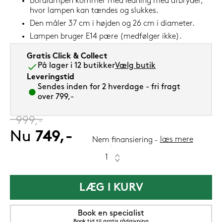
Bordlampen kommer med ledning med afbryder,
hvor lampen kan tændes og slukkes.
Den måler 37 cm i højden og 26 cm i diameter.
Lampen bruger E14 pære (medfølger ikke).
Gratis Click & Collect
På lager i 12 butikker
Vælg butik
Leveringstid
Sendes inden for 2 hverdage - fri fragt
over 799,-
‎
999,-
Nu
749,-
læs mere
Nem finansiering
LÆG I KURV
Book en specialist
Book tid til gratis rådgivning