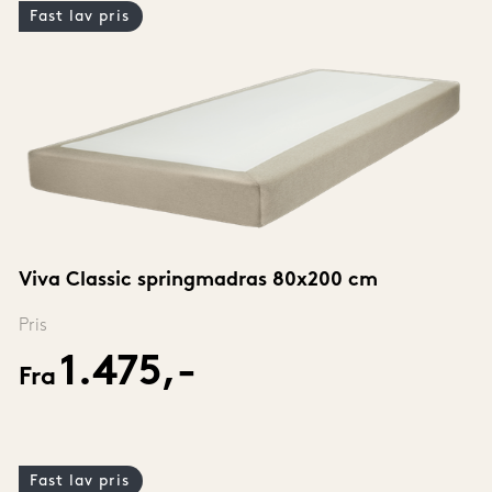
Fast lav pris
Viva Classic springmadras 80x200 cm
Pris
1.475,-
Fra
Fast lav pris