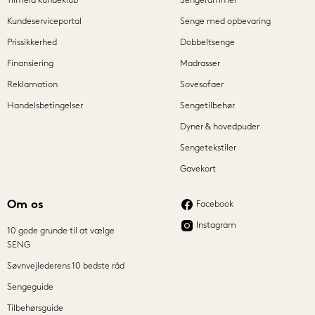
Tilmeld kundeklub
Sengerammer
Kundeserviceportal
Senge med opbevaring
Prissikkerhed
Dobbeltsenge
Finansiering
Madrasser
Reklamation
Sovesofaer
Handelsbetingelser
Sengetilbehør
Dyner & hovedpuder
Sengetekstiler
Gavekort
Om os
Facebook
Instagram
10 gode grunde til at vælge
SENG
Søvnvejlederens 10 bedste råd
Sengeguide
Tilbehørsguide