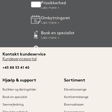
Prissikkerhed
Læs mere
Ombytningsret
Læs mere
Book en specialist
Læs mere
Kontakt kundeservice
Kundeserviceportal
+45 88 53 41 40
Hjælp & support
Sortiment
Butikker og åbningstider
Elevationssenge
Book en specialist
Kontinentalsenge
Søvnvejledning
Boxmadrasser